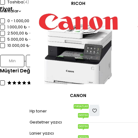
Toshiba
(4)
RICOH
Fiyat
Markalar
0 - 1.000,00 ₺
1.000,00 ₺ - 2.500,00 ₺
2.500,00 ₺ - 5.000,00 ₺
5.000,00 ₺ - 10.000,00 ₺
10.000,00 ₺+
Süz
Toshiba T-2505E Toner M
921,00
₺
Kdv dahil
Müşteri Değerlendirmeleri
(4)
CANON
FIRSATLAR
Hp toner
DESTEK
Gestetner yazıcı
DESTEK
Lanier yazıcı
DESTEK