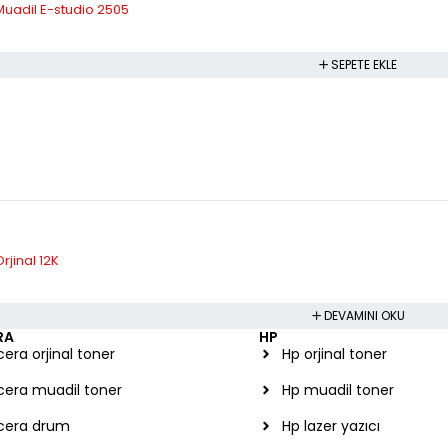
uadil E-studio 2505
SEPETE EKLE
jinal 12K
DEVAMINI OKU
RA
HP
era orjinal toner
Hp orjinal toner
cera muadil toner
Hp muadil toner
cera drum
Hp lazer yazıcı