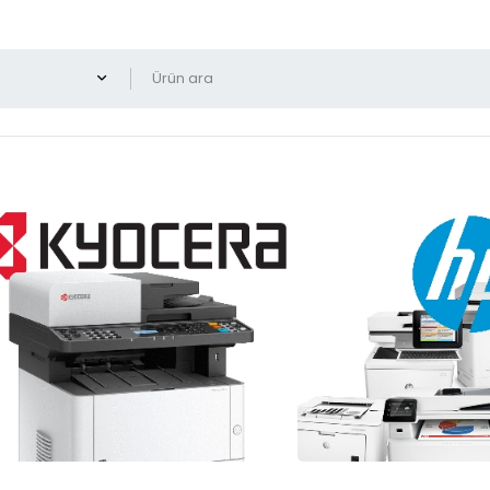
Yalnız indirimli ürünleri g
rjinal E-Studio 163