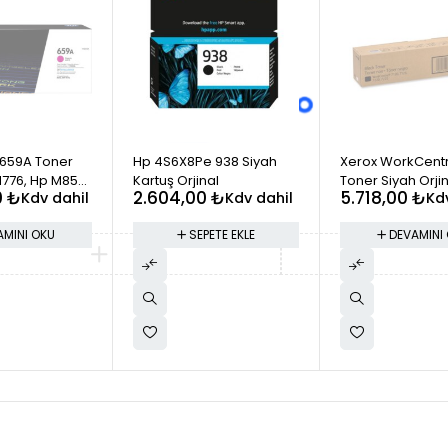
estek Merkezi
Geri Bildirim Yapın
STOK YOK
659A Toner
Hp 4S6X8Pe 938 Siyah
Xerox WorkCentr
M776, Hp M856
Kartuş Orjinal
Toner Siyah Orji
0
₺
2.604,00
₺
5.718,00
₺
Kdv dahil
Kdv dahil
Kd
006R01461
AMINI OKU
SEPETE EKLE
DEVAMINI