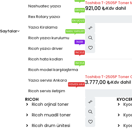
Toshiba T-2505P Toner M
Nashuatec yazıcı
921,00
₺
Kdv dahil
DESTEK
Rex Rotary yazıcı
EN UCUZ
Yazıcı Kiralama
Sayfalar
NASIL YAPILIR?
Ricoh yazıcı kurulumu
İNDIR
Ricoh yazıcı driver
İNCELE
Ricoh hata kodları
İNCELE
Ricoh model karşılaştırma
STOK YOK
Toshiba T-2505P Toner Or
Yazıcı servisi Ankara
3.777,00
₺
Kdv dahil
HEMEN ARA
Ricoh servis iletişim
RICOH
KYOCE
Ricoh orjinal toner
Kyoc
Ricoh muadil toner
Kyo
Ricoh drum ünitesi
Kyo