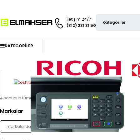
İletişim 24/7
(312) 231 31 50
KATEGORILER
4 sonucun tümü gösteriliyor
Markalar
STOK YOK
Toshiba T-1640 E Toner O
2.227,00
₺
Kdv dahil