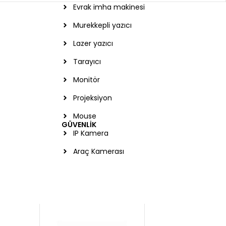
Evrak imha makinesi
Murekkepli yazıcı
Lazer yazıcı
Haber bülteni
Tarayıcı
Monitör
f
Projeksiyon
Mouse
GÜVENLİK
IP Kamera
Araç Kamerası
ı çok