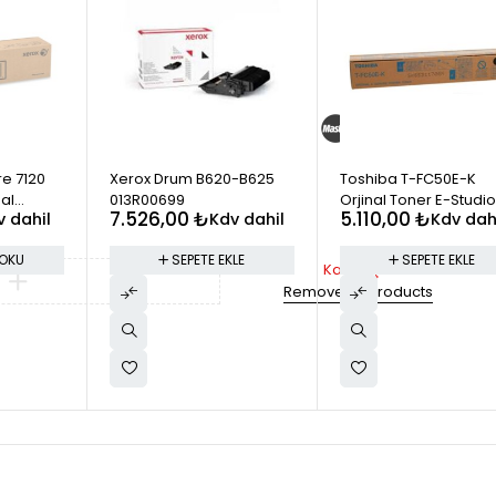
e 7120
Xerox Drum B620-B625
Toshiba T-FC50E-K
nal
013R00699
Orjinal Toner E-Studio
7.526,00
₺
5.110,00
₺
v dahil
Kdv dahil
Kdv dah
2555
 OKU
SEPETE EKLE
SEPETE EKLE
Karşılaştır
Remove all products