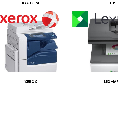
KYOCERA
HP
DEVAMINI OKU
uadil 10K
SEPETE EKLE
XEROX
LEXMA