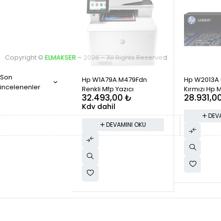
Bize Yazın
D
Copyright ©
ELMAKSER
– 2026 – All Rights Reserved
STOK YOK
STOK YOK
Son
Hp W1A79A M479Fdn
Hp W2013A 
incelenenler
Renkli Mfp Yazıcı
Kırmızı Hp 
Karşılaştır
(0)
32.493,00
₺
28.931,0
Orjinal
Kdv dahil
DEV
DEVAMINI OKU