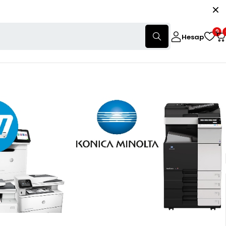
0
Hesap
öster
Göster:
28
56
84
Sırala
Varsayılan Sıralama