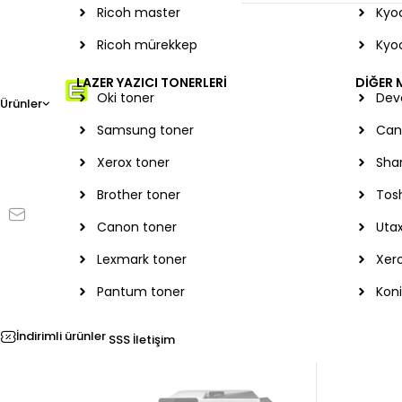
Ricoh master
Kyoc
Ricoh mürekkep
Kyo
SERVİSLER
LAZER YAZICI TONERLERİ
DİĞER
Oki toner
Dev
Ricoh teknik servis
Ürünler
ELMAKSER ELEKTRONİK
Samsung toner
Can
Kyocera yazıcı servisi
Yücetepe, İlk Sk, No: 3
Xerox toner
Sha
Hp yazıcı servisi
Çankaya - 06570 -Çankaya -
ANKARA
Brother toner
Tos
Yazıcı kiralama Ankar
info@elmakser.com
Canon toner
Utax
Yazıcı servisi Ankara
(506) 434 44 36
Lexmark toner
Xero
Blog
(312) 231 31 50
Pantum toner
Koni
İndirimli ürünler
SSS
İletişim
Aradığınızı bulamadınız mı?
Bug
ola