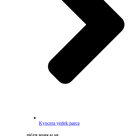
Kyocera yedek parça
DİĞER MARKALAR