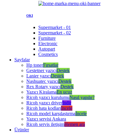
OKI
Supermarket - 01
Supermarket - 02
Furniture
Electronic
Autopart
Cosmetics
Sayfalar
Hp toner
Fırsatlar
Gestetner yazıcı
Destek
Lanier yazıcı
Destek
Nashuatec yazıcı
Destek
Rex Rotary yazıcı
Destek
Yazıcı Kiralama
En ucuz
Ricoh yazıcı kurulumu
Nasıl yapılır?
Ricoh yazıcı driver
İndir
Ricoh hata kodları
İncele
Ricoh model karşılaştırma
İncele
Yazıcı servisi Ankara
Ricoh servis iletişim
Hemen ara
Ürünler