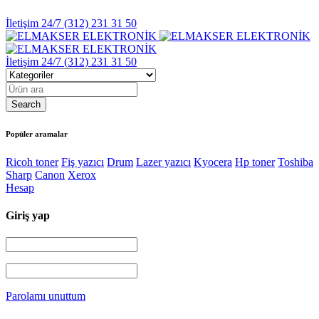
İletişim 24/7
(312) 231 31 50
İletişim 24/7
(312) 231 31 50
Popüler aramalar
Ricoh toner
Fiş yazıcı
Drum
Lazer yazıcı
Kyocera
Hp toner
Toshiba
Sharp
Canon
Xerox
Hesap
Giriş yap
Parolamı unuttum