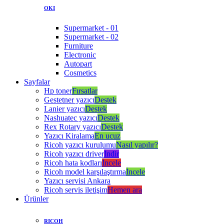
OKI
Supermarket - 01
Supermarket - 02
Furniture
Electronic
Autopart
Cosmetics
Sayfalar
Hp toner
Fırsatlar
Gestetner yazıcı
Destek
Lanier yazıcı
Destek
Nashuatec yazıcı
Destek
Rex Rotary yazıcı
Destek
Yazıcı Kiralama
En ucuz
Ricoh yazıcı kurulumu
Nasıl yapılır?
Ricoh yazıcı driver
İndir
Ricoh hata kodları
İncele
Ricoh model karşılaştırma
İncele
Yazıcı servisi Ankara
Ricoh servis iletişim
Hemen ara
Ürünler
RICOH