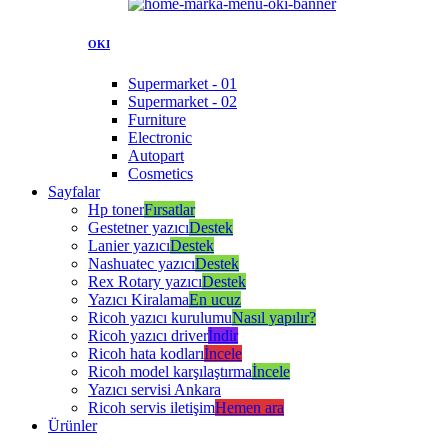
OKI
Supermarket - 01
Supermarket - 02
Furniture
Electronic
Autopart
Cosmetics
Sayfalar
Hp toner
Fırsatlar
Gestetner yazıcı
Destek
Lanier yazıcı
Destek
Nashuatec yazıcı
Destek
Rex Rotary yazıcı
Destek
Yazıcı Kiralama
En ucuz
Ricoh yazıcı kurulumu
Nasıl yapılır?
Ricoh yazıcı driver
İndir
Ricoh hata kodları
İncele
Ricoh model karşılaştırma
İncele
Yazıcı servisi Ankara
Ricoh servis iletişim
Hemen ara
Ürünler