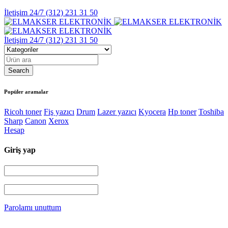
İletişim 24/7
(312) 231 31 50
İletişim 24/7
(312) 231 31 50
Popüler aramalar
Ricoh toner
Fiş yazıcı
Drum
Lazer yazıcı
Kyocera
Hp toner
Toshiba
Sharp
Canon
Xerox
Hesap
Giriş yap
Parolamı unuttum