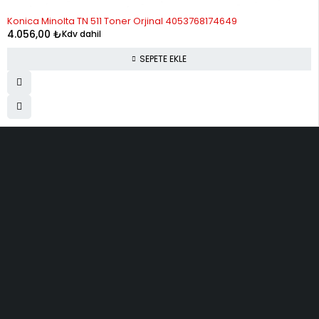
Konica Minolta TN 511 Toner Orjinal 4053768174649
4.056,00
₺
Kdv dahil
SEPETE EKLE
ELMAKSER ELEKTRONİK
Yücetepe, İlk Sk, No: 3 Çankaya - 06570 -Çankaya - ANKARA
info@elmakser.com
(506) 434 44 36
(312) 231 31 50
SERVİSLER