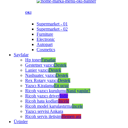
OKI
Supermarket - 01
Supermarket - 02
Furniture
Electronic
Autopart
Cosmetics
Sayfalar
Hp toner
Fırsatlar
Gestetner yazıcı
Destek
Lanier yazıcı
Destek
Nashuatec yazıcı
Destek
Rex Rotary yazıcı
Destek
Yazıcı Kiralama
En ucuz
Ricoh yazıcı kurulumu
Nasıl yapılır?
Ricoh yazıcı driver
İndir
Ricoh hata kodları
İncele
Ricoh model karşılaştırma
İncele
Yazıcı servisi Ankara
Ricoh servis iletişim
Hemen ara
Ürünler