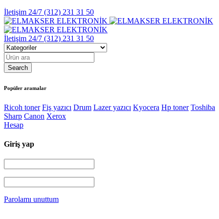
İletişim 24/7
(312) 231 31 50
İletişim 24/7
(312) 231 31 50
Popüler aramalar
Ricoh toner
Fiş yazıcı
Drum
Lazer yazıcı
Kyocera
Hp toner
Toshiba
Sharp
Canon
Xerox
Hesap
Giriş yap
Parolamı unuttum