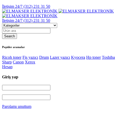
İletişim 24/7
(312) 231 31 50
İletişim 24/7
(312) 231 31 50
Popüler aramalar
Ricoh toner
Fiş yazıcı
Drum
Lazer yazıcı
Kyocera
Hp toner
Toshiba
Sharp
Canon
Xerox
Hesap
Giriş yap
Parolamı unuttum