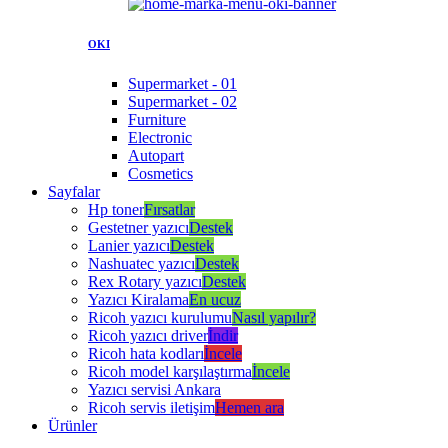
OKI
Supermarket - 01
Supermarket - 02
Furniture
Electronic
Autopart
Cosmetics
Sayfalar
Hp toner
Fırsatlar
Gestetner yazıcı
Destek
Lanier yazıcı
Destek
Nashuatec yazıcı
Destek
Rex Rotary yazıcı
Destek
Yazıcı Kiralama
En ucuz
Ricoh yazıcı kurulumu
Nasıl yapılır?
Ricoh yazıcı driver
İndir
Ricoh hata kodları
İncele
Ricoh model karşılaştırma
İncele
Yazıcı servisi Ankara
Ricoh servis iletişim
Hemen ara
Ürünler