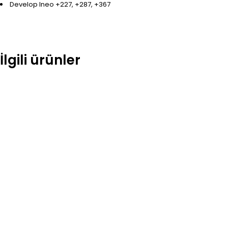
Develop Ineo +227, +287, +367
İlgili ürünler