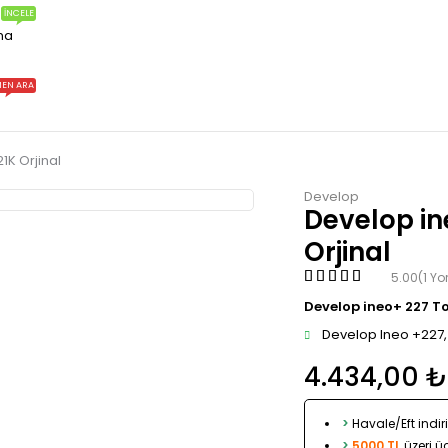
İNCELE
ma
EN ARA
1K Orjinal
Develop
Develop in
Orjinal
5.00
(1 Y
Develop ineo+ 227 To
Develop Ineo +227,
4.434,00
₺
>
Havale/Eft indir
>
5000 TL
üzeri ü