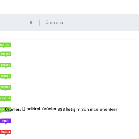
RSATLAR
DESTEK
DESTEK
DESTEK
DESTEK
N UCUZ
İndirimli ürünler
Ürünler
SSS
İletişim
Son incelenenler
YAPILIR?
İNDIR
İNCELE