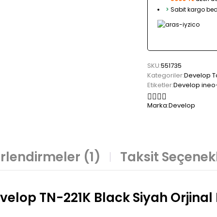
>
Sabit kargo bed
SKU:
551735
Kategoriler:
Develop T
Etiketler:
Develop ineo
Marka:
Develop
rlendirmeler (1)
Taksit Seçenekl
velop TN-221K Black Siyah Orjinal 