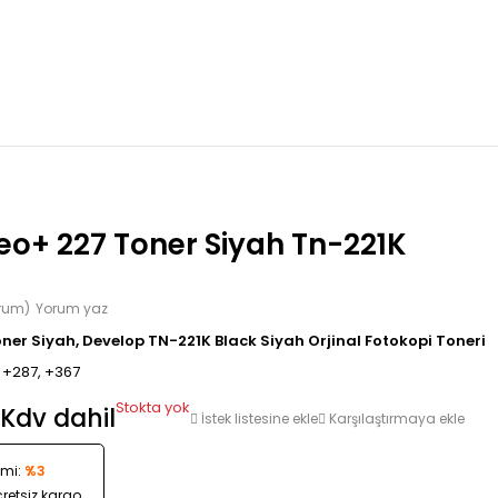
eo+ 227 Toner Siyah Tn-221K
orum)
Yorum yaz
ner Siyah, Develop TN-221K Black Siyah Orjinal Fotokopi Toneri
 +287, +367
Stokta yok
Kdv dahil
İstek listesine ekle
Karşılaştırmaya ekle
imi:
%3
cretsiz kargo