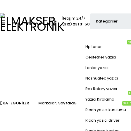
İletişim 24/7
(312) 231 31 50
FI
Hp toner
Gestetner yazıcı
Lanier yazıcı
Nashuatec yazıcı
Rex Rotary yazıcı
E
Yazıcı Kiralama
KATEGORILER
Markalar
Sayfalar
NASIL 
Ricoh yazıcı kurulumu
Ricoh yazıcı driver
Ricoh hata kodları