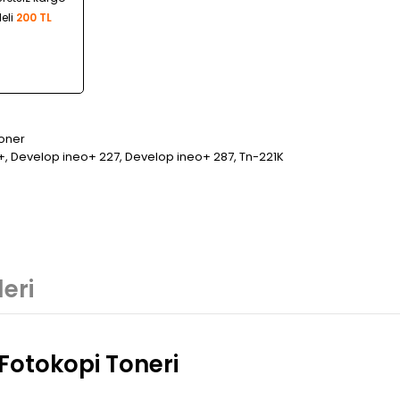
eli
200 TL
oner
+
,
Develop ineo+ 227
,
Develop ineo+ 287
,
Tn-221K
eri
Fotokopi Toneri