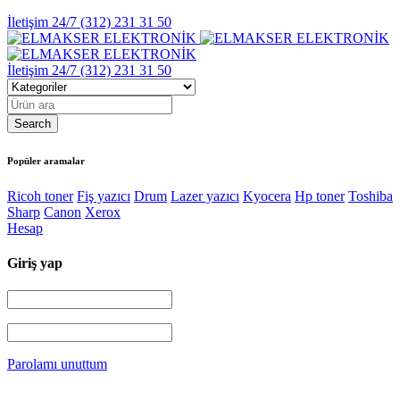
İletişim 24/7
(312) 231 31 50
İletişim 24/7
(312) 231 31 50
Popüler aramalar
Ricoh toner
Fiş yazıcı
Drum
Lazer yazıcı
Kyocera
Hp toner
Toshiba
Sharp
Canon
Xerox
Hesap
Giriş yap
Parolamı unuttum