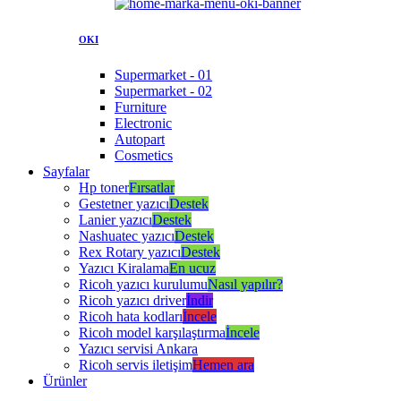
OKI
Supermarket - 01
Supermarket - 02
Furniture
Electronic
Autopart
Cosmetics
Sayfalar
Hp toner
Fırsatlar
Gestetner yazıcı
Destek
Lanier yazıcı
Destek
Nashuatec yazıcı
Destek
Rex Rotary yazıcı
Destek
Yazıcı Kiralama
En ucuz
Ricoh yazıcı kurulumu
Nasıl yapılır?
Ricoh yazıcı driver
İndir
Ricoh hata kodları
İncele
Ricoh model karşılaştırma
İncele
Yazıcı servisi Ankara
Ricoh servis iletişim
Hemen ara
Ürünler