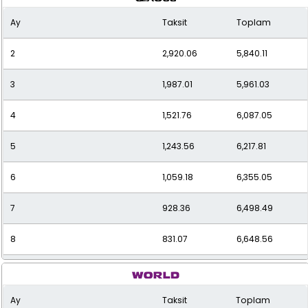
Ay
Taksit
Toplam
2
2,920.06
5,840.11
3
1,987.01
5,961.03
4
1,521.76
6,087.05
5
1,243.56
6,217.81
6
1,059.18
6,355.05
7
928.36
6,498.49
8
831.07
6,648.56
9
756.19
6,805.71
Ay
Taksit
Toplam
10
697.05
6,970.48