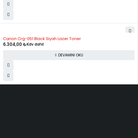
STOK YOK
Canon Crg-051 Black Siyah Lazer Toner
6.304,00
₺
Kdv dahil
DEVAMINI OKU
ELMAKSER ELEKTRONİK
Yücetepe, İlk Sk, No: 3 Çankaya - 06570 -Çankaya - ANKARA
info@elmakser.com