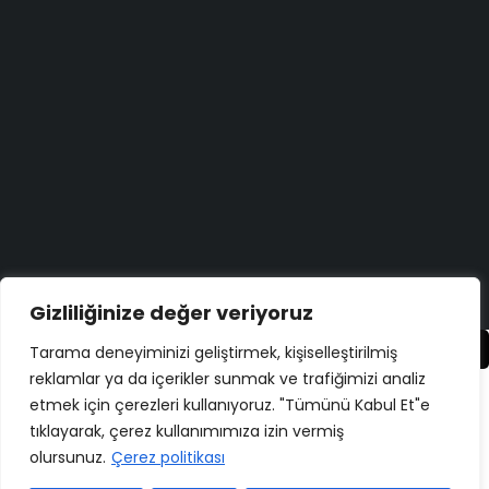
Aradığınızı bulamadınız mı?
Bize yazın
Bugün size nasıl yardımcı olabiliriz?
Destek merkezi
Düşüncelerinizi duymayı çok isteriz!
Geri bildirim yapın
Copyright ©
ELMAKSER
– 2026 – All Rights Reserved
Gizliliğinize değer veriyoruz
Karşılaştır
(0)
Tarama deneyiminizi geliştirmek, kişiselleştirilmiş
reklamlar ya da içerikler sunmak ve trafiğimizi analiz
etmek için çerezleri kullanıyoruz. "Tümünü Kabul Et"e
tıklayarak, çerez kullanımımıza izin vermiş
olursunuz.
Çerez politikası
Karşılaştır
Remove all products