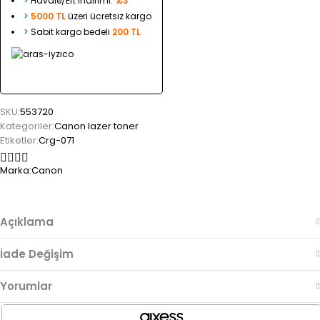
>
Havale/Eft indirimi:
%3
>
5000 TL
üzeri ücretsiz kargo
>
Sabit kargo bedeli
200 TL
SKU:
553720
Kategoriler:
Canon lazer toner
Etiketler:
Crg-071
Marka:
Canon
Açıklama
İade Değişim
Yorumlar