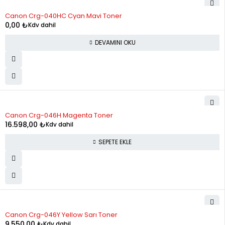
STOK YOK
Canon Crg-040HC Cyan Mavi Toner
12
610.43
7,325.17
0,00
₺
Kdv dahil
DEVAMINI OKU
Canon Crg-046H Magenta Toner
16.598,00
₺
Kdv dahil
SEPETE EKLE
STOK YOK
Canon Crg-046Y Yellow Sarı Toner
9.550,00
₺
Kdv dahil