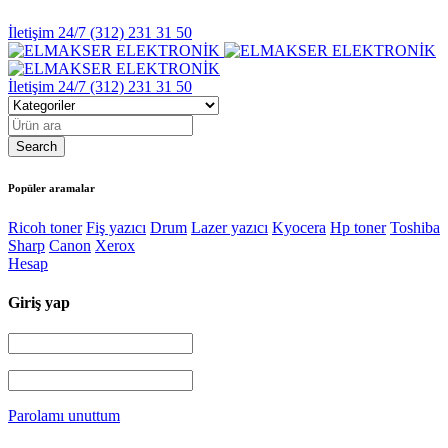
İletişim 24/7
(312) 231 31 50
İletişim 24/7
(312) 231 31 50
Popüler aramalar
Ricoh toner
Fiş yazıcı
Drum
Lazer yazıcı
Kyocera
Hp toner
Toshiba
Sharp
Canon
Xerox
Hesap
Giriş yap
Parolamı unuttum