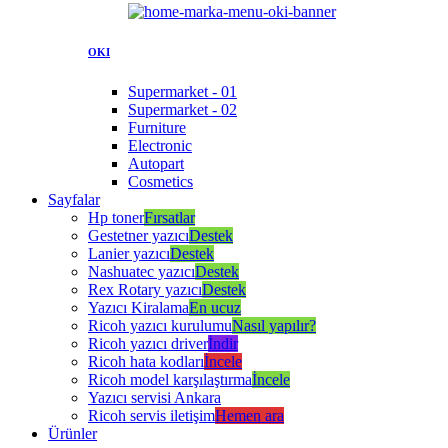
OKI
Supermarket - 01
Supermarket - 02
Furniture
Electronic
Autopart
Cosmetics
Sayfalar
Hp toner
Fırsatlar
Gestetner yazıcı
Destek
Lanier yazıcı
Destek
Nashuatec yazıcı
Destek
Rex Rotary yazıcı
Destek
Yazıcı Kiralama
En ucuz
Ricoh yazıcı kurulumu
Nasıl yapılır?
Ricoh yazıcı driver
İndir
Ricoh hata kodları
İncele
Ricoh model karşılaştırma
İncele
Yazıcı servisi Ankara
Ricoh servis iletişim
Hemen ara
Ürünler