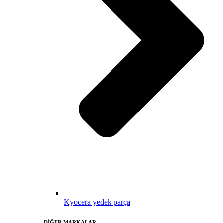
Kyocera yedek parça
DİĞER MARKALAR