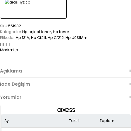
SKU:
551982
Kategoriler:
Hp orjinal toner
,
Hp toner
Etiketler:
Hp 131A
,
Hp Cf211
,
Hp Cf212
,
Hp U0Sl1Am
Marka:
Hp
Açıklama
İade Değişim
Yorumlar
Ay
Taksit
Toplam