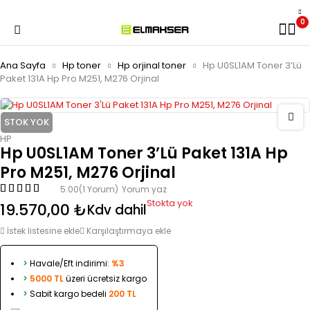
0
Ana Sayfa
Hp toner
Hp orjinal toner
Hp U0SL1AM Toner 3’Lü
Paket 131A Hp Pro M251, M276 Orjinal
STOK YOK
HP
Hp U0SL1AM Toner 3’Lü Paket 131A Hp
Pro M251, M276 Orjinal
5.00
(1 Yorum)
Yorum yaz
Stokta yok
19.570,00
₺
Kdv dahil
İstek listesine ekle
Karşılaştırmaya ekle
>
Havale/Eft indirimi:
%3
>
5000 TL
üzeri ücretsiz kargo
>
Sabit kargo bedeli
200 TL