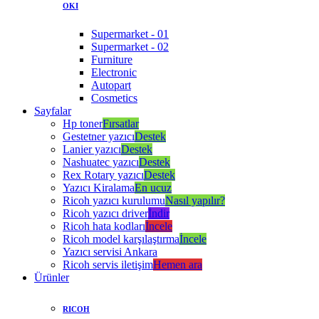
OKI
Supermarket - 01
Supermarket - 02
Furniture
Electronic
Autopart
Cosmetics
Sayfalar
Hp toner
Fırsatlar
Gestetner yazıcı
Destek
Lanier yazıcı
Destek
Nashuatec yazıcı
Destek
Rex Rotary yazıcı
Destek
Yazıcı Kiralama
En ucuz
Ricoh yazıcı kurulumu
Nasıl yapılır?
Ricoh yazıcı driver
İndir
Ricoh hata kodları
İncele
Ricoh model karşılaştırma
İncele
Yazıcı servisi Ankara
Ricoh servis iletişim
Hemen ara
Ürünler
RICOH