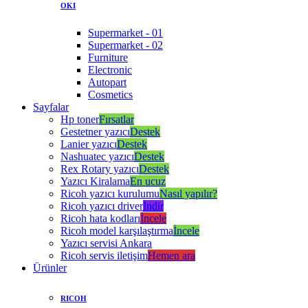
OKI
Supermarket - 01
Supermarket - 02
Furniture
Electronic
Autopart
Cosmetics
Sayfalar
Hp toner
Fırsatlar
Gestetner yazıcı
Destek
Lanier yazıcı
Destek
Nashuatec yazıcı
Destek
Rex Rotary yazıcı
Destek
Yazıcı Kiralama
En ucuz
Ricoh yazıcı kurulumu
Nasıl yapılır?
Ricoh yazıcı driver
İndir
Ricoh hata kodları
İncele
Ricoh model karşılaştırma
İncele
Yazıcı servisi Ankara
Ricoh servis iletişim
Hemen ara
Ürünler
RICOH