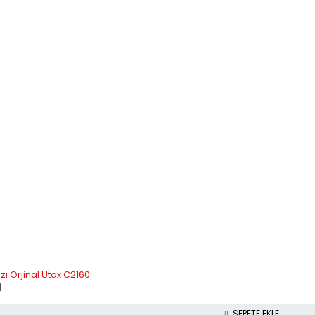
zı Orjinal Utax C2160
l
SEPETE EKLE