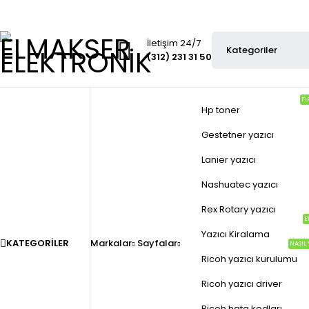
İletişim 24/7
(312) 231 31 50
FI
Hp toner
Gestetner yazıcı
Lanier yazıcı
Nashuatec yazıcı
Rex Rotary yazıcı
E
Yazıcı Kiralama
KATEGORILER
Markalar
Sayfalar
NASIL 
Ricoh yazıcı kurulumu
Ricoh yazıcı driver
Ricoh hata kodları