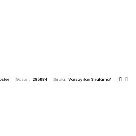
göster
Göster:
28
56
84
Sırala
Varsayılan Sıralama