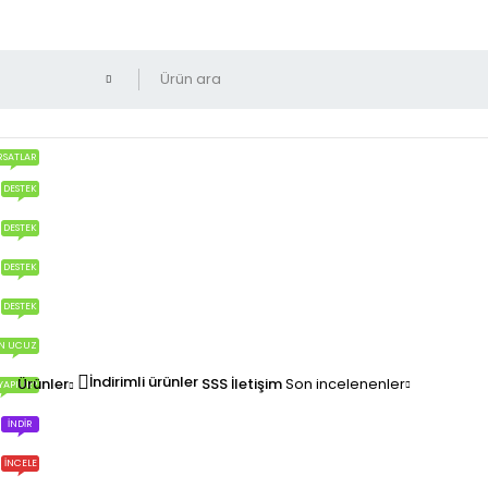
RSATLAR
DESTEK
DESTEK
DESTEK
DESTEK
N UCUZ
İndirimli ürünler
Ürünler
SSS
İletişim
Son incelenenler
YAPILIR?
İNDIR
İNCELE