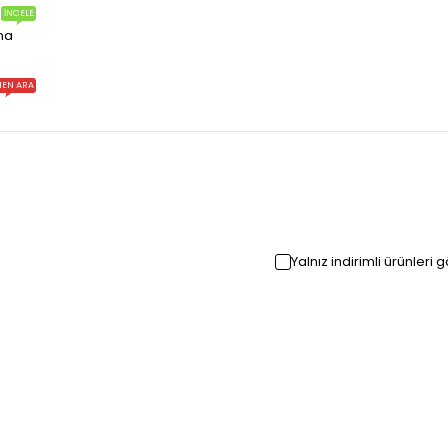
İNCELE
ma
EN ARA
Yalnız indirimli ürünleri 