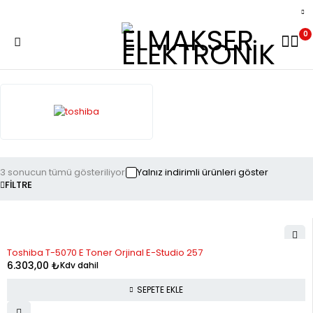
0
3 sonucun tümü gösteriliyor
Yalnız indirimli ürünleri göster
FILTRE
Toshiba T-5070 E Toner Orjinal E-Studio 257
6.303,00
₺
Kdv dahil
SEPETE EKLE