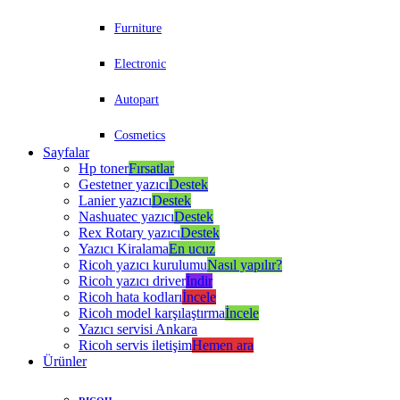
Furniture
Electronic
Autopart
Cosmetics
Sayfalar
Hp toner
Fırsatlar
Gestetner yazıcı
Destek
Lanier yazıcı
Destek
Nashuatec yazıcı
Destek
Rex Rotary yazıcı
Destek
Yazıcı Kiralama
En ucuz
Ricoh yazıcı kurulumu
Nasıl yapılır?
Ricoh yazıcı driver
İndir
Ricoh hata kodları
İncele
Ricoh model karşılaştırma
İncele
Yazıcı servisi Ankara
Ricoh servis iletişim
Hemen ara
Ürünler