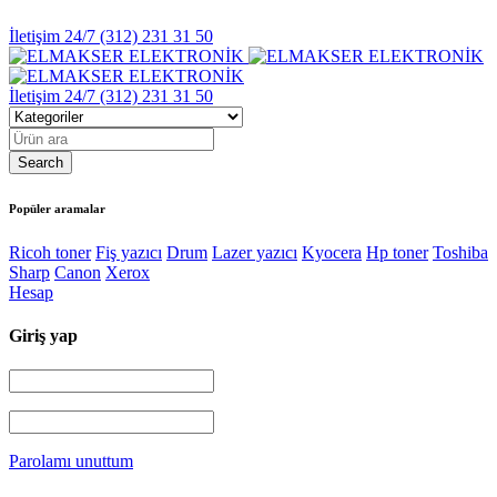
İletişim 24/7
(312) 231 31 50
İletişim 24/7
(312) 231 31 50
Popüler aramalar
Ricoh toner
Fiş yazıcı
Drum
Lazer yazıcı
Kyocera
Hp toner
Toshiba
Sharp
Canon
Xerox
Hesap
Giriş yap
Parolamı unuttum