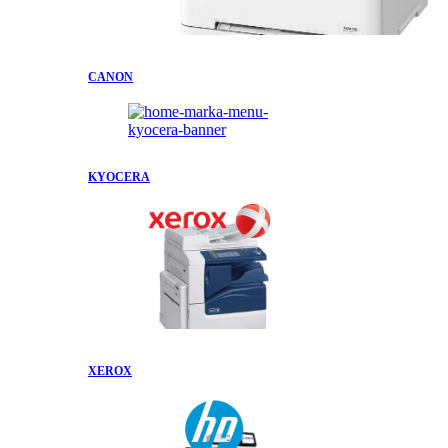
CANON
KYOCERA
XEROX