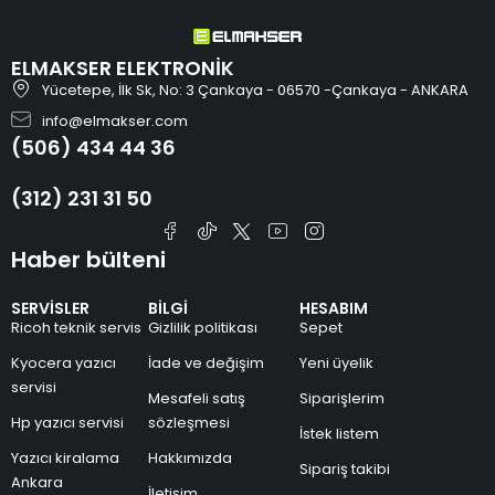
ELMAKSER ELEKTRONİK
Yücetepe, İlk Sk, No: 3 Çankaya - 06570 -Çankaya - ANKARA
info@elmakser.com
(506) 434 44 36
(312) 231 31 50
Haber bülteni
SERVİSLER
BİLGİ
HESABIM
Ricoh teknik servis
Gizlilik politikası
Sepet
Kyocera yazıcı
İade ve değişim
Yeni üyelik
servisi
Mesafeli satış
Siparişlerim
Hp yazıcı servisi
sözleşmesi
İstek listem
Yazıcı kiralama
Hakkımızda
Sipariş takibi
Ankara
İletişim