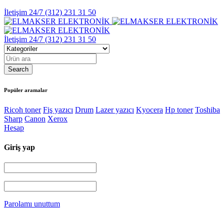
İletişim 24/7
(312) 231 31 50
İletişim 24/7
(312) 231 31 50
Popüler aramalar
Ricoh toner
Fiş yazıcı
Drum
Lazer yazıcı
Kyocera
Hp toner
Toshiba
Sharp
Canon
Xerox
Hesap
Giriş yap
Parolamı unuttum