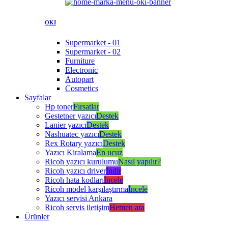
OKI
Supermarket - 01
Supermarket - 02
Furniture
Electronic
Autopart
Cosmetics
Sayfalar
Hp toner
Fırsatlar
Gestetner yazıcı
Destek
Lanier yazıcı
Destek
Nashuatec yazıcı
Destek
Rex Rotary yazıcı
Destek
Yazıcı Kiralama
En ucuz
Ricoh yazıcı kurulumu
Nasıl yapılır?
Ricoh yazıcı driver
İndir
Ricoh hata kodları
İncele
Ricoh model karşılaştırma
İncele
Yazıcı servisi Ankara
Ricoh servis iletişim
Hemen ara
Ürünler