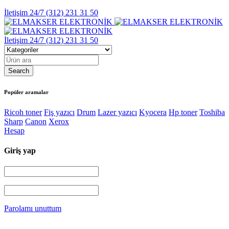
İletişim 24/7
(312) 231 31 50
İletişim 24/7
(312) 231 31 50
Popüler aramalar
Ricoh toner
Fiş yazıcı
Drum
Lazer yazıcı
Kyocera
Hp toner
Toshiba
Sharp
Canon
Xerox
Hesap
Giriş yap
Parolamı unuttum