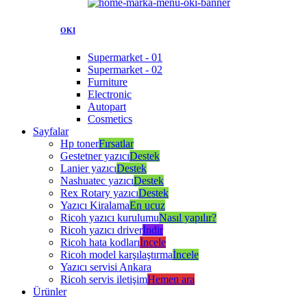
OKI
Supermarket - 01
Supermarket - 02
Furniture
Electronic
Autopart
Cosmetics
Sayfalar
Hp toner
Fırsatlar
Gestetner yazıcı
Destek
Lanier yazıcı
Destek
Nashuatec yazıcı
Destek
Rex Rotary yazıcı
Destek
Yazıcı Kiralama
En ucuz
Ricoh yazıcı kurulumu
Nasıl yapılır?
Ricoh yazıcı driver
İndir
Ricoh hata kodları
İncele
Ricoh model karşılaştırma
İncele
Yazıcı servisi Ankara
Ricoh servis iletişim
Hemen ara
Ürünler