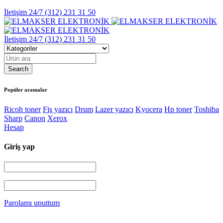
İletişim 24/7
(312) 231 31 50
İletişim 24/7
(312) 231 31 50
Popüler aramalar
Ricoh toner
Fiş yazıcı
Drum
Lazer yazıcı
Kyocera
Hp toner
Toshiba
Sharp
Canon
Xerox
Hesap
Giriş yap
Parolamı unuttum