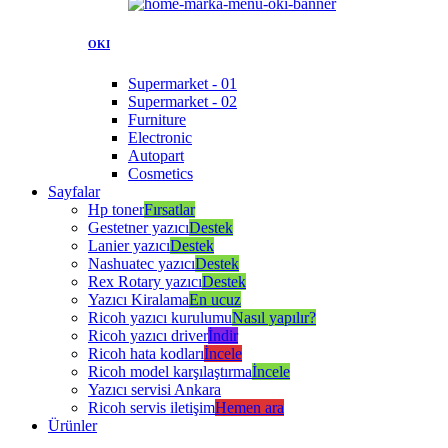
OKI
Supermarket - 01
Supermarket - 02
Furniture
Electronic
Autopart
Cosmetics
Sayfalar
Hp toner
Fırsatlar
Gestetner yazıcı
Destek
Lanier yazıcı
Destek
Nashuatec yazıcı
Destek
Rex Rotary yazıcı
Destek
Yazıcı Kiralama
En ucuz
Ricoh yazıcı kurulumu
Nasıl yapılır?
Ricoh yazıcı driver
İndir
Ricoh hata kodları
İncele
Ricoh model karşılaştırma
İncele
Yazıcı servisi Ankara
Ricoh servis iletişim
Hemen ara
Ürünler