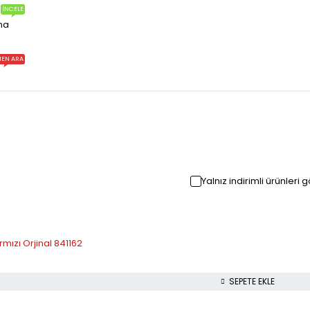
İNCELE
ma
EN ARA
Yalnız indirimli ürünleri 
mızı Orjinal 841162
SEPETE EKLE