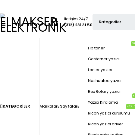
İletişim 24/7
(312) 231 31 50
FI
Hp toner
Gestetner yazıcı
Lanier yazıcı
Nashuatec yazıcı
Rex Rotary yazıcı
E
Yazıcı Kiralama
KATEGORILER
Markalar
Sayfalar
NASIL 
Ricoh yazıcı kurulumu
Ricoh yazıcı driver
Ricoh hata kodları