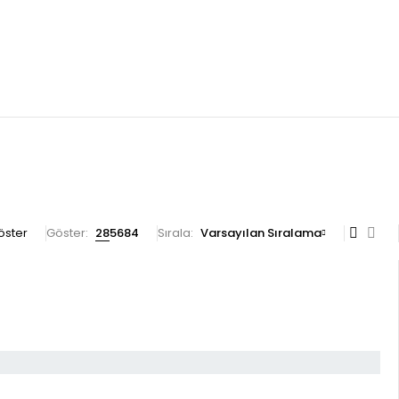
göster
Göster:
28
56
84
Sırala
Varsayılan Sıralama