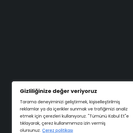
Blog
(312) 231 31 50
Aradığınızı bulamadınız mı?
Bize Yazın
Gizliliğinize değer veriyoruz
Tarama deneyiminizi geliştirmek, kişiselleştirilmiş
reklamlar ya da içerikler sunmak ve trafiğimizi analiz
etmek için çerezleri kullanıyoruz. "Tümünü Kabul Et"e
Copyright ©
ELMAKSER
– 2026 – All Rights Reserved
tıklayarak, çerez kullanımımıza izin vermiş
olursunuz.
Çerez politikası