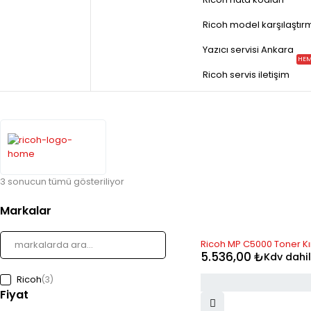
Ricoh model karşılaştır
Yazıcı servisi Ankara
HEM
Ricoh servis iletişim
3 sonucun tümü gösteriliyor
Markalar
Ricoh MP C5000 Toner Kır
5.536,00
₺
Kdv dahil
Ricoh
(3)
Fiyat