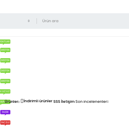
RSATLAR
DESTEK
DESTEK
DESTEK
DESTEK
N UCUZ
İndirimli ürünler
Ürünler
SSS
İletişim
Son incelenenler
YAPILIR?
İNDIR
İNCELE