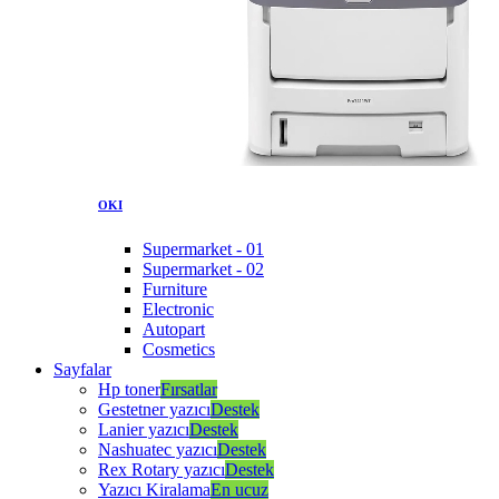
OKI
Supermarket - 01
Supermarket - 02
Furniture
Electronic
Autopart
Cosmetics
Sayfalar
Hp toner
Fırsatlar
Gestetner yazıcı
Destek
Lanier yazıcı
Destek
Nashuatec yazıcı
Destek
Rex Rotary yazıcı
Destek
Yazıcı Kiralama
En ucuz