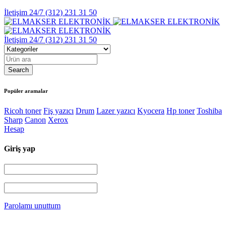
İletişim 24/7
(312) 231 31 50
İletişim 24/7
(312) 231 31 50
Popüler aramalar
Ricoh toner
Fiş yazıcı
Drum
Lazer yazıcı
Kyocera
Hp toner
Toshiba
Sharp
Canon
Xerox
Hesap
Giriş yap
Parolamı unuttum