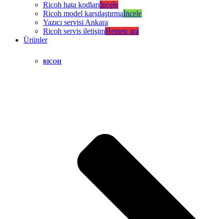
Ricoh hata kodları
İncele
Ricoh model karşılaştırma
İncele
Yazıcı servisi Ankara
Ricoh servis iletişim
Hemen ara
Ürünler
RICOH