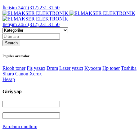
İletişim 24/7
(312) 231 31 50
İletişim 24/7
(312) 231 31 50
Popüler aramalar
Ricoh toner
Fiş yazıcı
Drum
Lazer yazıcı
Kyocera
Hp toner
Toshiba
Sharp
Canon
Xerox
Hesap
Giriş yap
Parolamı unuttum