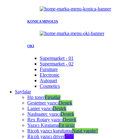
KONICA MINOLTA
OKI
Supermarket - 01
Supermarket - 02
Furniture
Electronic
Autopart
Cosmetics
Sayfalar
Hp toner
Fırsatlar
Gestetner yazıcı
Destek
Lanier yazıcı
Destek
Nashuatec yazıcı
Destek
Rex Rotary yazıcı
Destek
Yazıcı Kiralama
En ucuz
Ricoh yazıcı kurulumu
Nasıl yapılır?
Ricoh yazıcı driver
İndir