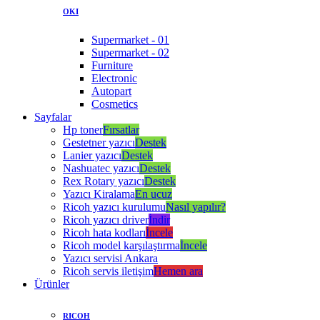
OKI
Supermarket - 01
Supermarket - 02
Furniture
Electronic
Autopart
Cosmetics
Sayfalar
Hp toner
Fırsatlar
Gestetner yazıcı
Destek
Lanier yazıcı
Destek
Nashuatec yazıcı
Destek
Rex Rotary yazıcı
Destek
Yazıcı Kiralama
En ucuz
Ricoh yazıcı kurulumu
Nasıl yapılır?
Ricoh yazıcı driver
İndir
Ricoh hata kodları
İncele
Ricoh model karşılaştırma
İncele
Yazıcı servisi Ankara
Ricoh servis iletişim
Hemen ara
Ürünler
RICOH