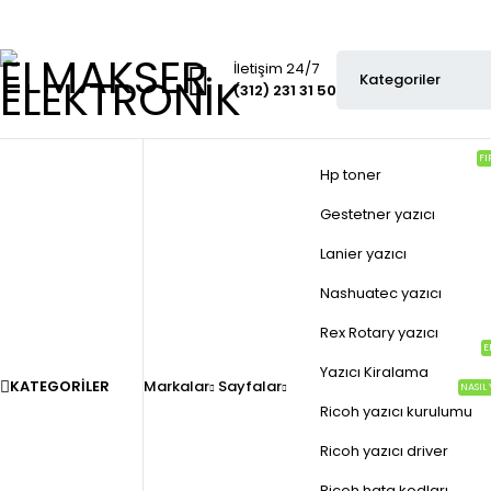
İletişim 24/7
(312) 231 31 50
FI
Hp toner
Gestetner yazıcı
Lanier yazıcı
Nashuatec yazıcı
Rex Rotary yazıcı
E
Yazıcı Kiralama
KATEGORILER
Markalar
Sayfalar
NASIL 
Ricoh yazıcı kurulumu
Ricoh yazıcı driver
Ricoh hata kodları