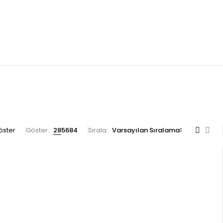
göster
Göster:
28
56
84
Sırala
Varsayılan Sıralama