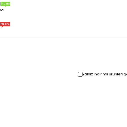
İNCELE
ma
EN ARA
Yalnız indirimli ürünleri 