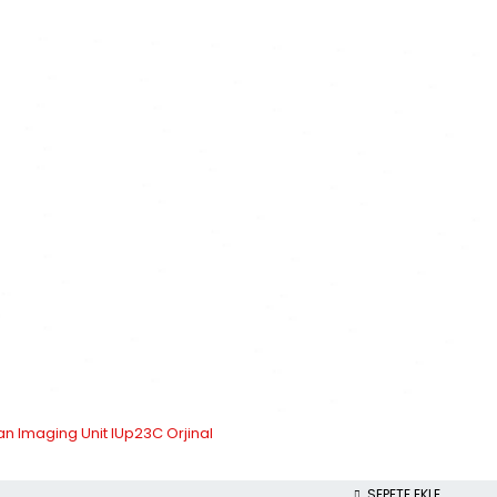
n Imaging Unit IUp23C Orjinal
SEPETE EKLE