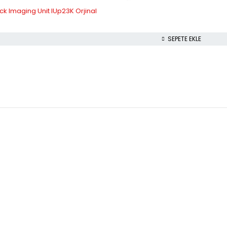
ck Imaging Unit IUp23K Orjinal
l
SEPETE EKLE