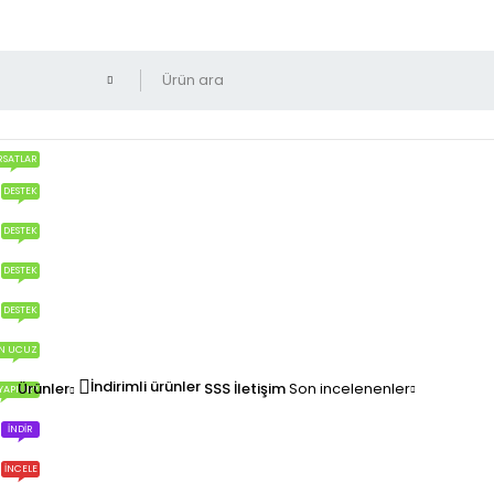
RSATLAR
DESTEK
DESTEK
DESTEK
DESTEK
N UCUZ
İndirimli ürünler
Ürünler
SSS
İletişim
Son incelenenler
YAPILIR?
İNDIR
İNCELE