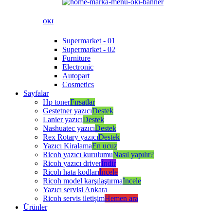
OKI
Supermarket - 01
Supermarket - 02
Furniture
Electronic
Autopart
Cosmetics
Sayfalar
Hp toner
Fırsatlar
Gestetner yazıcı
Destek
Lanier yazıcı
Destek
Nashuatec yazıcı
Destek
Rex Rotary yazıcı
Destek
Yazıcı Kiralama
En ucuz
Ricoh yazıcı kurulumu
Nasıl yapılır?
Ricoh yazıcı driver
İndir
Ricoh hata kodları
İncele
Ricoh model karşılaştırma
İncele
Yazıcı servisi Ankara
Ricoh servis iletişim
Hemen ara
Ürünler