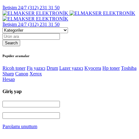
İletişim 24/7
(312) 231 31 50
İletişim 24/7
(312) 231 31 50
Popüler aramalar
Ricoh toner
Fiş yazıcı
Drum
Lazer yazıcı
Kyocera
Hp toner
Toshiba
Sharp
Canon
Xerox
Hesap
Giriş yap
Parolamı unuttum