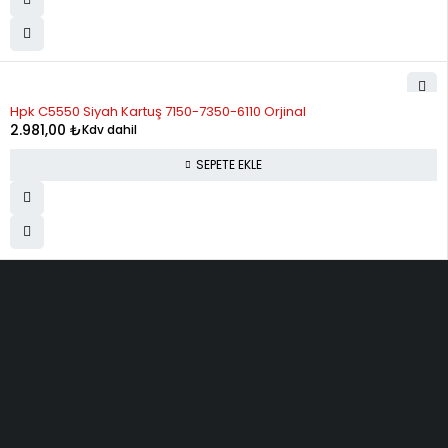
Hpk C5550 Siyah Kartuş 7150-7350-6110 Orjinal
2.981,00
₺
Kdv dahil
SEPETE EKLE
ELMAKSER ELEKTRONİK
Yücetepe, İlk Sk, No: 3 Çankaya - 06570 -Çankaya - ANKARA
info@elmakser.com