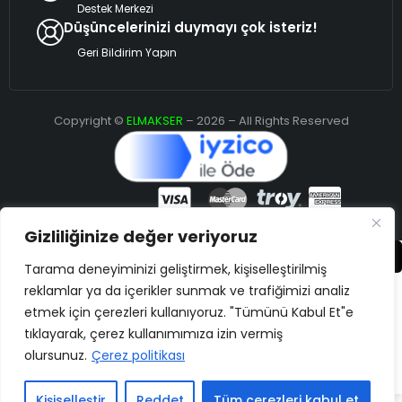
Destek Merkezi
Düşüncelerinizi duymayı çok isteriz!
Geri Bildirim Yapın
Copyright ©
ELMAKSER
– 2026 – All Rights Reserved
Gizliliğinize değer veriyoruz
Karşılaştır
(0)
Tarama deneyiminizi geliştirmek, kişiselleştirilmiş
reklamlar ya da içerikler sunmak ve trafiğimizi analiz
etmek için çerezleri kullanıyoruz. "Tümünü Kabul Et"e
tıklayarak, çerez kullanımımıza izin vermiş
Karşılaştır
olursunuz.
Çerez politikası
Remove all products
Kişiselleştir
Reddet
Tüm çerezleri kabul et