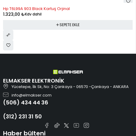
Hp T6L99A 903 Black Kartuş Orjinal
1.323,00
₺
Kdv dahil
SEPETE EKLE
ELMAKSER ELEKTRONİK
Yücetepe, İlk Sk, No: 3 Çankaya - 06570 -Çankaya - ANKARA
info@elmakser.com
(506) 434 44 36
(312) 231 31 50
Haber bülteni