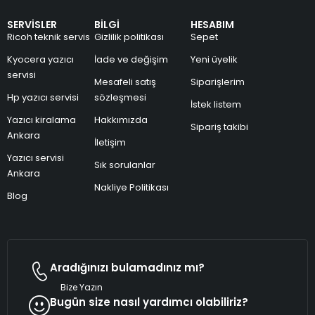
SERVİSLER
BİLGİ
HESABIM
Ricoh teknik servis
Gizlilik politikası
Sepet
Kyocera yazıcı
İade ve değişim
Yeni üyelik
servisi
Mesafeli satış
Siparişlerim
Hp yazıcı servisi
sözleşmesi
İstek listem
Yazıcı kiralama
Hakkımızda
Sipariş takibi
Ankara
İletişim
Yazıcı servisi
Sık sorulanlar
Ankara
Nakliye Politikası
Blog
Aradığınızı bulamadınız mı?
Bize Yazın
Bugün size nasıl yardımcı olabiliriz?