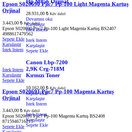
Hp M856 Orjinal
Epson S020690 Pjıc7 Pp-100 Light Magenta Kartuş
Orjinal
28.931,00
₺
Kdv dahil
Devamını oku
3.443,00
₺
Kdv dahil
Karşılaştır
Epson S020690 Pjıc7 Pp-100 Lıght Magenta Kartuş BS2407
İstek listem
4988617479562
Sepete Ekle
İstek listem
Karşılaştır
Karşılaştır
İstek listem
Sepete Ekle
Canon Lbp-7200
2,9K Crg-718M
İstek listem
Kırmızı Toner
Karşılaştır
Sepete Ekle
10.162,00
₺
Kdv dahil
Epson S020691 Pjıc7 Pp-100 Magenta Kartuş
Sepete Ekle
Orjinal
Karşılaştır
İstek listem
3.443,00
₺
Kdv dahil
İstek listem
Epson S020691 Pjıc7 Pp-100 Magenta Kartuş BS2408
Karşılaştır
8715946716213
Sepete Ekle
Sepete Ekle
Karşılaştır