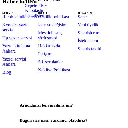
Kdv dahil
Haber bülteni
Sepete Ekle
Karşılaştır
SERVİSLER
BİLGİ
HESABIM
İstek listem
Ricoh teknik servis
Gizlilik politikası
Sepet
Kyocera yazıcı
İade ve değişim
Yeni üyelik
servisi
Mesafeli satış
Siparişlerim
Hp yazıcı servisi
sözleşmesi
İstek listem
Yazıcı kiralama
Hakkımızda
Sipariş takibi
Ankara
İletişim
Yazıcı servisi
Sık sorulanlar
Ankara
Nakliye Politikası
Blog
Aradığınızı bulamadınız mı?
Bize Yazın
Bugün size nasıl yardımcı olabiliriz?
Destek Merkezi