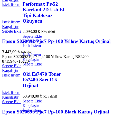
Performax Pr-52
İstek listem
Karekod 2D Usb El
Tipi Kablosuz
Okuyucu
İstek listem
Karşılaştır
Sepete Ekle
2.093,00
₺
Kdv dahil
Sepete Ekle
Epson S020692 Pjıc7 Pp-100 Yellow Kartuş Orjinal
Karşılaştır
İstek listem
3.443,00
₺
Kdv dahil
İstek listem
Epson S020692 Pjıc7 Pp-100 Yellow Kartuş BS2409
Karşılaştır
8715946716220
Sepete Ekle
Sepete Ekle
Karşılaştır
Oki Es7470 Toner
İstek listem
Es7480 Sarı 11K
Orjinal
İstek listem
60.948,00
₺
Kdv dahil
Karşılaştır
Sepete Ekle
Sepete Ekle
Karşılaştır
İstek listem
Epson S020693 Pjıc7 Pp-100 Black Kartuş Orjinal