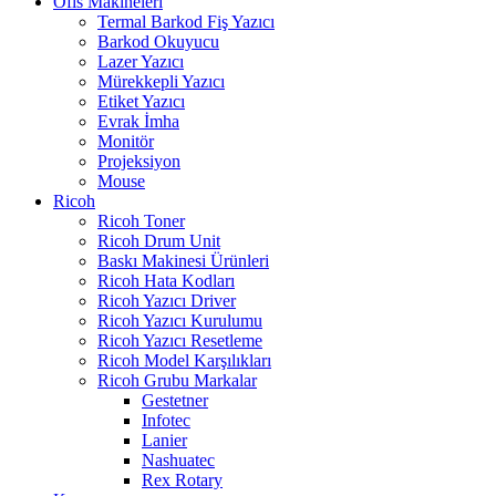
Ofis Makineleri
Termal Barkod Fiş Yazıcı
Barkod Okuyucu
Lazer Yazıcı
Mürekkepli Yazıcı
Etiket Yazıcı
Evrak İmha
Monitör
Projeksiyon
Mouse
Ricoh
Ricoh Toner
Ricoh Drum Unit
Baskı Makinesi Ürünleri
Ricoh Hata Kodları
Ricoh Yazıcı Driver
Ricoh Yazıcı Kurulumu
Ricoh Yazıcı Resetleme
Ricoh Model Karşılıkları
Ricoh Grubu Markalar
Gestetner
Infotec
Lanier
Nashuatec
Rex Rotary