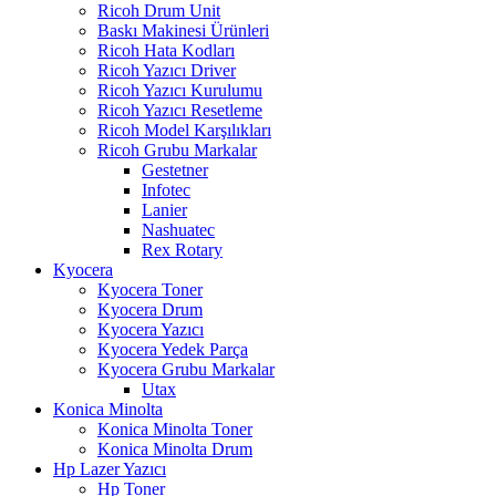
Ricoh Drum Unit
Baskı Makinesi Ürünleri
Ricoh Hata Kodları
Ricoh Yazıcı Driver
Ricoh Yazıcı Kurulumu
Ricoh Yazıcı Resetleme
Ricoh Model Karşılıkları
Ricoh Grubu Markalar
Gestetner
Infotec
Lanier
Nashuatec
Rex Rotary
Kyocera
Kyocera Toner
Kyocera Drum
Kyocera Yazıcı
Kyocera Yedek Parça
Kyocera Grubu Markalar
Utax
Konica Minolta
Konica Minolta Toner
Konica Minolta Drum
Hp Lazer Yazıcı
Hp Toner