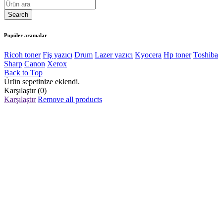
Popüler aramalar
Ricoh toner
Fiş yazıcı
Drum
Lazer yazıcı
Kyocera
Hp toner
Toshiba
Sharp
Canon
Xerox
Back to Top
Ürün sepetinize eklendi.
Karşılaştır
(0)
Karşılaştır
Remove all products