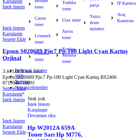
Karşılaştır
Brother
Toshiba
IP Kamera
parça
İstek listem
toner
toner
Araç
Yazıcı
Canon
Utax toner
Kamerası
drum
toner
İstek listem
üniteleri
Xerox
Karşılaştır
Lexmark
toner
Sepete Ekle
toner
Konica
Epson S020689 Pjıc7 Pp-100 Light Cyan Kartuş
Pantum
Minolta
Orjinal
toner
toner
İndirimli ürünler
3.443,00
₺
Kdv dahil
SSS
Epson S020689 Pjıc7 Pp-100 Lıght Cyan Kartuş BS2406
İletişim
8715946716091
Son incelenenler
Sepete Ekle
Karşılaştır
Stok yok
İstek listem
İstek listem
Karşılaştır
Devamını oku
İstek listem
Karşılaştır
Hp W2012A 659A
Sepete Ekle
Toner Sarı Hp M776,