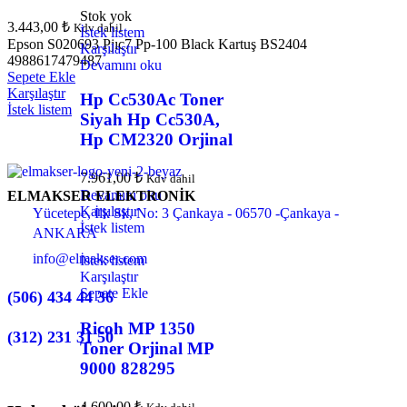
Stok yok
3.443,00
₺
Kdv dahil
İstek listem
Epson S020693 Pjıc7 Pp-100 Black Kartuş BS2404
Karşılaştır
4988617479487
Devamını oku
Sepete Ekle
Karşılaştır
Hp Cc530Ac Toner
İstek listem
Siyah Hp Cc530A,
Hp CM2320 Orjinal
7.961,00
₺
Kdv dahil
Devamını oku
ELMAKSER ELEKTRONİK
Karşılaştır
Yücetepe, İlk Sk, No: 3 Çankaya - 06570 -Çankaya -
İstek listem
ANKARA
info@elmakser.com
İstek listem
Karşılaştır
Sepete Ekle
(506) 434 44 36
Ricoh MP 1350
(312) 231 31 50
Toner Orjinal MP
9000 828295
4.600,00
₺