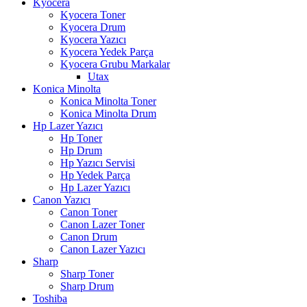
Kyocera
Kyocera Toner
Kyocera Drum
Kyocera Yazıcı
Kyocera Yedek Parça
Kyocera Grubu Markalar
Utax
Konica Minolta
Konica Minolta Toner
Konica Minolta Drum
Hp Lazer Yazıcı
Hp Toner
Hp Drum
Hp Yazıcı Servisi
Hp Yedek Parça
Hp Lazer Yazıcı
Canon Yazıcı
Canon Toner
Canon Lazer Toner
Canon Drum
Canon Lazer Yazıcı
Sharp
Sharp Toner
Sharp Drum
Toshiba