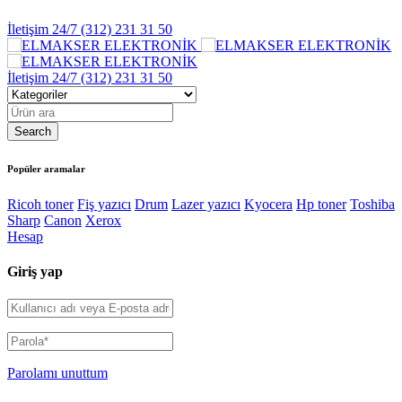
İletişim 24/7
(312) 231 31 50
İletişim 24/7
(312) 231 31 50
Popüler aramalar
Ricoh toner
Fiş yazıcı
Drum
Lazer yazıcı
Kyocera
Hp toner
Toshiba
Sharp
Canon
Xerox
Hesap
Giriş yap
Parolamı unuttum