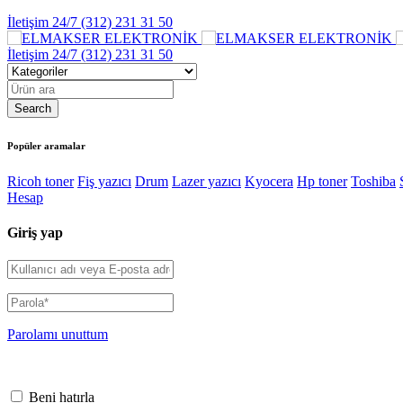
İletişim 24/7
(312) 231 31 50
İletişim 24/7
(312) 231 31 50
Popüler aramalar
Ricoh toner
Fiş yazıcı
Drum
Lazer yazıcı
Kyocera
Hp toner
Toshiba
Hesap
Giriş yap
Parolamı unuttum
Beni hatırla