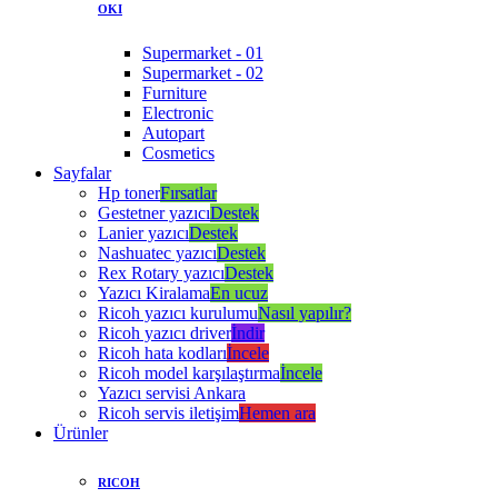
OKI
Supermarket - 01
Supermarket - 02
Furniture
Electronic
Autopart
Cosmetics
Sayfalar
Hp toner
Fırsatlar
Gestetner yazıcı
Destek
Lanier yazıcı
Destek
Nashuatec yazıcı
Destek
Rex Rotary yazıcı
Destek
Yazıcı Kiralama
En ucuz
Ricoh yazıcı kurulumu
Nasıl yapılır?
Ricoh yazıcı driver
İndir
Ricoh hata kodları
İncele
Ricoh model karşılaştırma
İncele
Yazıcı servisi Ankara
Ricoh servis iletişim
Hemen ara
Ürünler
RICOH