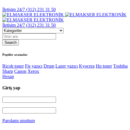
İletişim 24/7
(312) 231 31 50
İletişim 24/7
(312) 231 31 50
Popüler aramalar
Ricoh toner
Fiş yazıcı
Drum
Lazer yazıcı
Kyocera
Hp toner
Toshiba
Sharp
Canon
Xerox
Hesap
Giriş yap
Parolamı unuttum