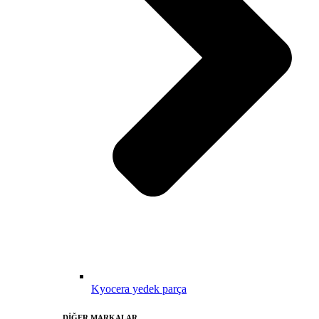
Kyocera yedek parça
DİĞER MARKALAR