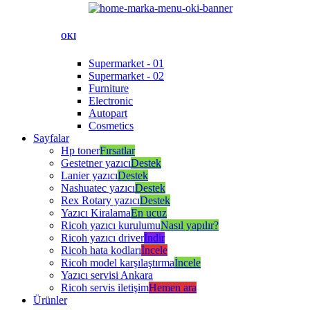
OKI
Supermarket - 01
Supermarket - 02
Furniture
Electronic
Autopart
Cosmetics
Sayfalar
Hp toner
Fırsatlar
Gestetner yazıcı
Destek
Lanier yazıcı
Destek
Nashuatec yazıcı
Destek
Rex Rotary yazıcı
Destek
Yazıcı Kiralama
En ucuz
Ricoh yazıcı kurulumu
Nasıl yapılır?
Ricoh yazıcı driver
İndir
Ricoh hata kodları
İncele
Ricoh model karşılaştırma
İncele
Yazıcı servisi Ankara
Ricoh servis iletişim
Hemen ara
Ürünler