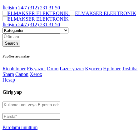
İletişim 24/7
(312) 231 31 50
İletişim 24/7
(312) 231 31 50
Popüler aramalar
Ricoh toner
Fiş yazıcı
Drum
Lazer yazıcı
Kyocera
Hp toner
Toshiba
Sharp
Canon
Xerox
Hesap
Giriş yap
Parolamı unuttum