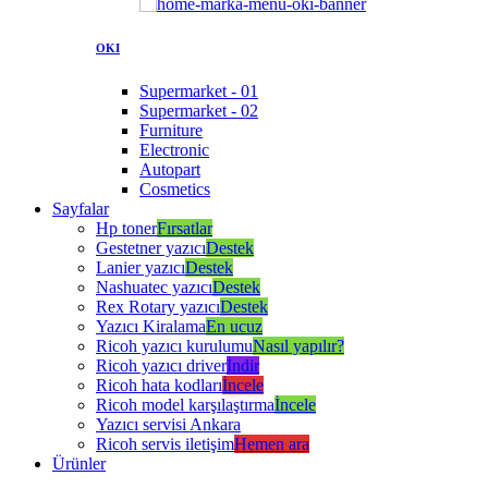
OKI
Supermarket - 01
Supermarket - 02
Furniture
Electronic
Autopart
Cosmetics
Sayfalar
Hp toner
Fırsatlar
Gestetner yazıcı
Destek
Lanier yazıcı
Destek
Nashuatec yazıcı
Destek
Rex Rotary yazıcı
Destek
Yazıcı Kiralama
En ucuz
Ricoh yazıcı kurulumu
Nasıl yapılır?
Ricoh yazıcı driver
İndir
Ricoh hata kodları
İncele
Ricoh model karşılaştırma
İncele
Yazıcı servisi Ankara
Ricoh servis iletişim
Hemen ara
Ürünler