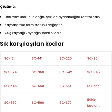
Çözümü:
Fırın termistörünün doğru şekilde ayarlandığını kontrol edin
Kaynaştırma termistörünü değiştirin
Güç kaynağı kaynağını kontrol edin.
Sık karşılaşılan kodlar
SC-121
SC-141
SC-220
SC-304
SC-324
SC-360
SC-542
SC-545
SC-546
SC-550
SC-551
SC-555
Bütün
SC-569
SC-590
SC-670
kodlar…