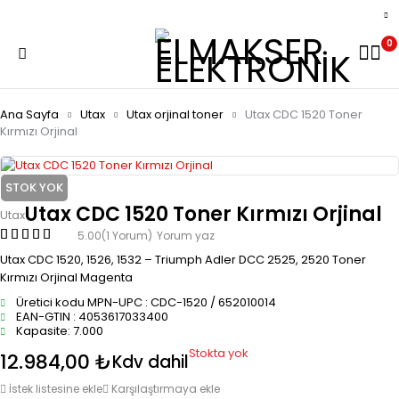
0
Ana Sayfa
Utax
Utax orjinal toner
Utax CDC 1520 Toner
Kırmızı Orjinal
STOK YOK
Utax CDC 1520 Toner Kırmızı Orjinal
Utax
5.00
(1 Yorum)
Yorum yaz
Utax CDC 1520, 1526, 1532 – Triumph Adler DCC 2525, 2520 Toner
Kırmızı Orjinal Magenta
Üretici kodu MPN-UPC : CDC-1520 / 652010014
EAN-GTIN : 4053617033400
Kapasite: 7.000
Stokta yok
12.984,00
₺
Kdv dahil
İstek listesine ekle
Karşılaştırmaya ekle