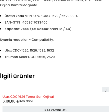
Utax CDC 1520, 1526, 1532 – Triumph Adler DCC 2525, 2520 Toner
Orjinal Kırmızı Magenta
Üretici kodu MPN-UPC : CDC-1520 / 652010014
EAN-GTIN : 4053617033400
Kapasite: 7.000 (%5 Doluluk oranı ile / A4)
Uyumlu modeller – Compatibility:
Utax CDC-1520, 1526, 1532, 1632
Triumph Adler DCC-2525, 2520
İlgili ürünler
STOK YOK
Utax CDC 1626 Toner Sarı Orjinal
6.101,00
₺
Kdv dahil
DEVAMINI OKU