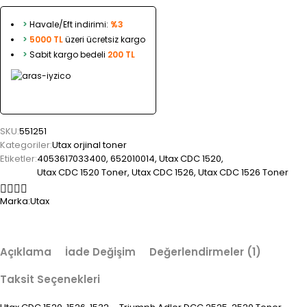
>
Havale/Eft indirimi:
%3
>
5000 TL
üzeri ücretsiz kargo
>
Sabit kargo bedeli
200 TL
SKU:
551251
Kategoriler:
Utax orjinal toner
Etiketler:
4053617033400
,
652010014
,
Utax CDC 1520
,
Utax CDC 1520 Toner
,
Utax CDC 1526
,
Utax CDC 1526 Toner
Marka:
Utax
Açıklama
İade Değişim
Değerlendirmeler (1)
Taksit Seçenekleri