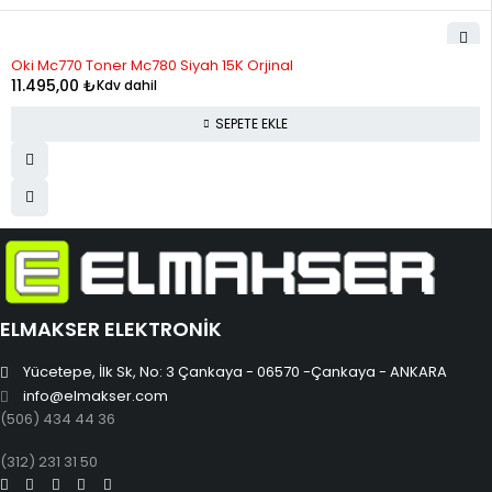
Oki Mc770 Toner Mc780 Siyah 15K Orjinal
11.495,00
₺
Kdv dahil
SEPETE EKLE
ELMAKSER ELEKTRONİK
Yücetepe, İlk Sk, No: 3 Çankaya - 06570 -Çankaya - ANKARA
info@elmakser.com
(506) 434 44 36
(312) 231 31 50