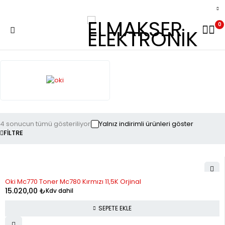
0
4 sonucun tümü gösteriliyor
Yalnız indirimli ürünleri göster
FILTRE
Oki Mc770 Toner Mc780 Kırmızı 11,5K Orjinal
15.020,00
₺
Kdv dahil
SEPETE EKLE