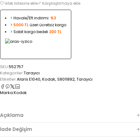
İstek listesine ekle
Karşılaştırmaya ekle
>
Havale/Eft indirimi:
%3
>
5000 TL
üzeri ücretsiz kargo
>
Sabit kargo bedeli
200 TL
SKU:
552757
Kategoriler:
Tarayıcı
Etiketler:
Alaris E1040
,
Kodak
,
S8011892
,
Tarayıcı
Marka:
Kodak
Açıklama
İade Değişim