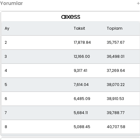
Yorumlar
Ay
Taksit
Toplam
2
17,878.84
35,757.67
3
12,166.00
36,498.01
4
9,317.41
37,269.64
5
7,614.04
38,070.22
6
6,485.09
38,910.53
7
5,684.11
39,788.77
8
5,088.45
40,707.58