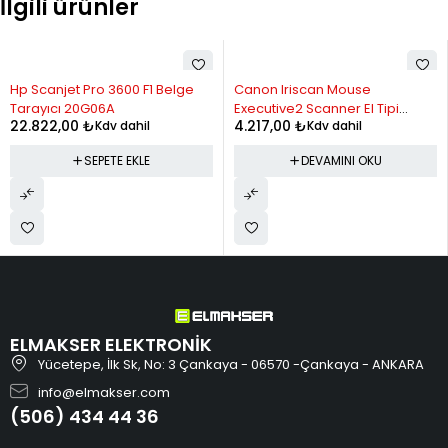
İlgili ürünler
10
4,267.87
42,678.66
11
3,976.14
43,737.56
STOK YOK
Hp Scanjet Pro 3600 F1 Belge
Canon Iriscan Mouse
12
3,737.53
44,850.34
Tarayıcı 20G06A
Executive2 Scanner El Tipi
22.822,00
₺
4.217,00
₺
Kdv dahil
Kdv dahil
Tarayıcı
SEPETE EKLE
DEVAMINI OKU
ELMAKSER ELEKTRONİK
Yücetepe, İlk Sk, No: 3 Çankaya - 06570 -Çankaya - ANKARA
info@elmakser.com
(506) 434 44 36