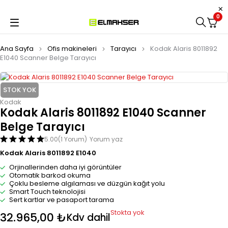
0
Ana Sayfa
Ofis makineleri
Tarayıcı
Kodak Alaris 8011892
E1040 Scanner Belge Tarayıcı
STOK YOK
Kodak
Kodak Alaris 8011892 E1040 Scanner
Belge Tarayıcı
5.00
(1 Yorum)
Yorum yaz
Kodak Alaris 8011892 E1040
Orjinallerinden daha iyi görüntüler
Otomatik barkod okuma
Çoklu besleme algılaması ve düzgün kağıt yolu
Smart Touch teknolojisi
Sert kartlar ve pasaport tarama
Stokta yok
32.965,00
₺
Kdv dahil