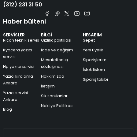
(312) 231 31 50
Haber bülteni
SERVİSLER
BİLGİ
HESABIM
Ricoh teknik servis
Gizlilik politikası
Sepet
Kyocera yazıcı
İade ve değişim
Yeni üyelik
servisi
Mesafeli satış
Siparişlerim
Hp yazıcı servisi
sözleşmesi
İstek listem
Yazıcı kiralama
Hakkımızda
Sipariş takibi
Ankara
İletişim
Yazıcı servisi
Sık sorulanlar
Ankara
Nakliye Politikası
Blog