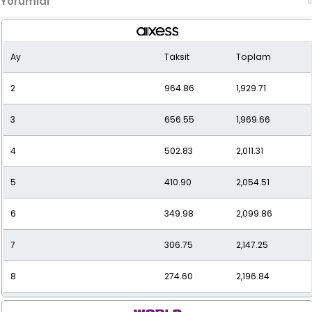
Yorumlar
Ay
Taksit
Toplam
2
964.86
1,929.71
3
656.55
1,969.66
4
502.83
2,011.31
5
410.90
2,054.51
6
349.98
2,099.86
7
306.75
2,147.25
8
274.60
2,196.84
9
249.86
2,248.77