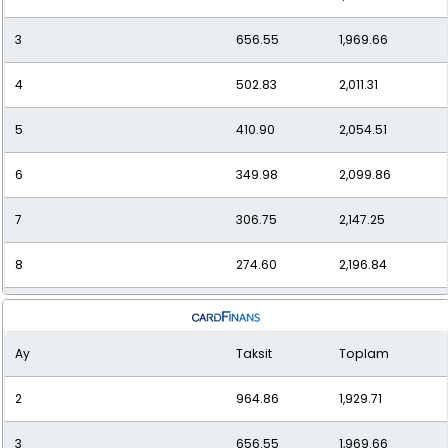
3
656.55
1,969.66
12
207.20
2,486.37
4
502.83
2,011.31
5
410.90
2,054.51
6
349.98
2,099.86
7
306.75
2,147.25
8
274.60
2,196.84
9
249.86
2,248.77
Ay
Taksit
Toplam
10
230.32
2,303.21
2
964.86
1,929.71
11
214.58
2,360.36
3
656.55
1,969.66
12
201.70
2,420.41