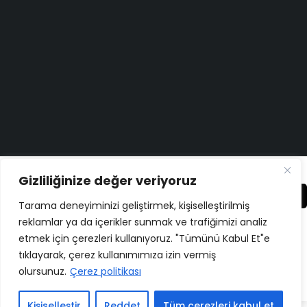
Destek Merkezi
Düşüncelerinizi duymayı çok isteriz!
Geri Bildirim Yapın
Copyright ©
ELMAKSER
– 2026 – All Rights Reserved
Gizliliğinize değer veriyoruz
Karşılaştır
(0)
Tarama deneyiminizi geliştirmek, kişiselleştirilmiş
reklamlar ya da içerikler sunmak ve trafiğimizi analiz
etmek için çerezleri kullanıyoruz. "Tümünü Kabul Et"e
tıklayarak, çerez kullanımımıza izin vermiş
Karşılaştır
olursunuz.
Çerez politikası
Remove all products
Kişiselleştir
Reddet
Tüm çerezleri kabul et