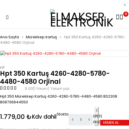
0
Ana Sayfa
Mürekkep kartuş
Hpt 350 Kartuş 4260-4280-5780-
4480-4580 Orjinal
HP
Hpt 350 Kartuş 4260-4280-5780-
4480-4580 Orjinal
5.00
(1 Yorum)
Yorum yaz
Hpt 350 Mürekkep Kartuş 4260-4280-5780-4480-4580 BS2308
808736844550
Stokta
1.779,00
₺
Kdv dahil
SEPETE
EKLE
HEMEN AL