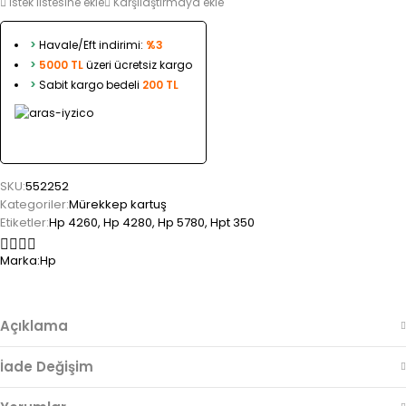
İstek listesine ekle
Karşılaştırmaya ekle
>
Havale/Eft indirimi:
%3
>
5000 TL
üzeri ücretsiz kargo
>
Sabit kargo bedeli
200 TL
SKU:
552252
Kategoriler:
Mürekkep kartuş
Etiketler:
Hp 4260
,
Hp 4280
,
Hp 5780
,
Hpt 350
Marka:
Hp
Açıklama
İade Değişim