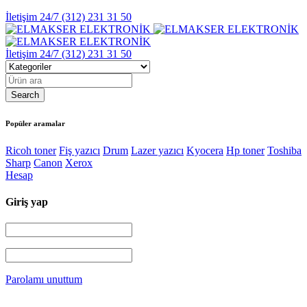
İletişim 24/7
(312) 231 31 50
İletişim 24/7
(312) 231 31 50
Popüler aramalar
Ricoh toner
Fiş yazıcı
Drum
Lazer yazıcı
Kyocera
Hp toner
Toshiba
Sharp
Canon
Xerox
Hesap
Giriş yap
Parolamı unuttum