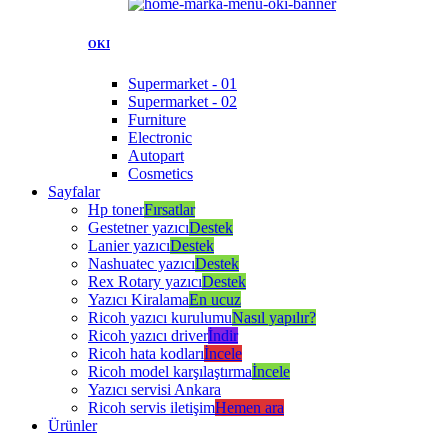
OKI
Supermarket - 01
Supermarket - 02
Furniture
Electronic
Autopart
Cosmetics
Sayfalar
Hp toner
Fırsatlar
Gestetner yazıcı
Destek
Lanier yazıcı
Destek
Nashuatec yazıcı
Destek
Rex Rotary yazıcı
Destek
Yazıcı Kiralama
En ucuz
Ricoh yazıcı kurulumu
Nasıl yapılır?
Ricoh yazıcı driver
İndir
Ricoh hata kodları
İncele
Ricoh model karşılaştırma
İncele
Yazıcı servisi Ankara
Ricoh servis iletişim
Hemen ara
Ürünler