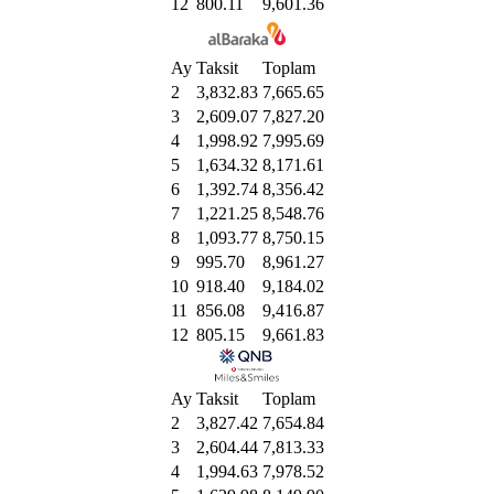
12
800.11
9,601.36
Ay
Taksit
Toplam
2
3,832.83
7,665.65
3
2,609.07
7,827.20
4
1,998.92
7,995.69
5
1,634.32
8,171.61
6
1,392.74
8,356.42
7
1,221.25
8,548.76
8
1,093.77
8,750.15
9
995.70
8,961.27
10
918.40
9,184.02
11
856.08
9,416.87
12
805.15
9,661.83
Ay
Taksit
Toplam
2
3,827.42
7,654.84
3
2,604.44
7,813.33
4
1,994.63
7,978.52