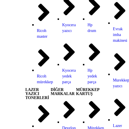
Kyocera
Hp
Evrak
Ricoh
yazıcı
drum
imha
master
makinesi
Kyocera
Hp
Ricoh
yedek
yedek
Murekkep
mürekkep
parça
parça
yazıcı
LAZER
DİĞER
MÜREKKEP
YAZICI
MARKALAR
KARTUŞ
TONERLERİ
Lazer
Develop
Mürekkep