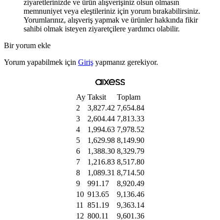
ziyaretlerinizde ve ürün alışverişiniz olsun olmasın
memnuniyet veya eleştileriniz için yorum bırakabilirsiniz.
Yorumlarınız, alışveriş yapmak ve ürünler hakkında fikir
sahibi olmak isteyen ziyaretçilere yardımcı olabilir.
Bir yorum ekle
Yorum yapabilmek için
Giriş
yapmanız gerekiyor.
Ay
Taksit
Toplam
2
3,827.42
7,654.84
3
2,604.44
7,813.33
4
1,994.63
7,978.52
5
1,629.98
8,149.90
6
1,388.30
8,329.79
7
1,216.83
8,517.80
8
1,089.31
8,714.50
9
991.17
8,920.49
10
913.65
9,136.46
11
851.19
9,363.14
12
800.11
9,601.36