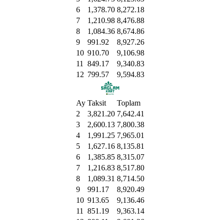
6
1,378.70
8,272.18
7
1,210.98
8,476.88
8
1,084.36
8,674.86
9
991.92
8,927.26
10
910.70
9,106.98
11
849.17
9,340.83
12
799.57
9,594.83
Ay
Taksit
Toplam
2
3,821.20
7,642.41
3
2,600.13
7,800.38
4
1,991.25
7,965.01
5
1,627.16
8,135.81
6
1,385.85
8,315.07
7
1,216.83
8,517.80
8
1,089.31
8,714.50
9
991.17
8,920.49
10
913.65
9,136.46
11
851.19
9,363.14