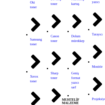
yazıcı
Oki
toner
kartuş
toner
Tarayıcı
Canon
Dolum
Samsung
toner
mürekkep
toner
Monitör
Sharp
Geniş
Xerox
toner
format
toner
yazıcı
sarf
Projeksiy
MUHTELİF
MALZEME