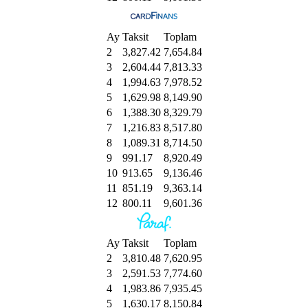
Ay
Taksit
Toplam
2
3,827.42
7,654.84
3
2,604.44
7,813.33
4
1,994.63
7,978.52
5
1,629.98
8,149.90
6
1,388.30
8,329.79
7
1,216.83
8,517.80
8
1,089.31
8,714.50
9
991.17
8,920.49
10
913.65
9,136.46
11
851.19
9,363.14
12
800.11
9,601.36
Ay
Taksit
Toplam
2
3,810.48
7,620.95
3
2,591.53
7,774.60
4
1,983.86
7,935.45
5
1,630.17
8,150.84