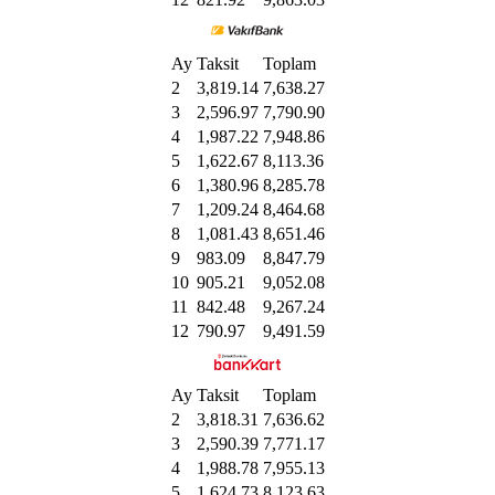
Ay
Taksit
Toplam
2
3,819.14
7,638.27
3
2,596.97
7,790.90
4
1,987.22
7,948.86
5
1,622.67
8,113.36
6
1,380.96
8,285.78
7
1,209.24
8,464.68
8
1,081.43
8,651.46
9
983.09
8,847.79
10
905.21
9,052.08
11
842.48
9,267.24
12
790.97
9,491.59
Ay
Taksit
Toplam
2
3,818.31
7,636.62
3
2,590.39
7,771.17
4
1,988.78
7,955.13
5
1,624.73
8,123.63