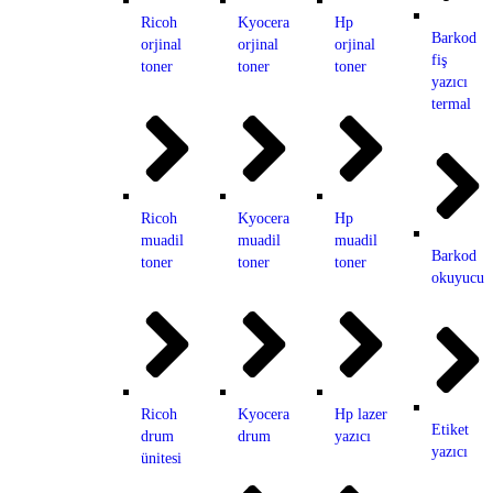
Ricoh
Kyocera
Hp
Barkod
orjinal
orjinal
orjinal
fiş
toner
toner
toner
yazıcı
termal
Ricoh
Kyocera
Hp
muadil
muadil
muadil
Barkod
toner
toner
toner
okuyucu
Ricoh
Kyocera
Hp lazer
Etiket
drum
drum
yazıcı
yazıcı
ünitesi