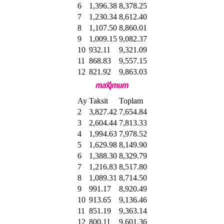
6
1,396.38
8,378.25
7
1,230.34
8,612.40
8
1,107.50
8,860.01
9
1,009.15
9,082.37
10
932.11
9,321.09
11
868.83
9,557.15
12
821.92
9,863.03
Ay
Taksit
Toplam
2
3,827.42
7,654.84
3
2,604.44
7,813.33
4
1,994.63
7,978.52
5
1,629.98
8,149.90
6
1,388.30
8,329.79
7
1,216.83
8,517.80
8
1,089.31
8,714.50
9
991.17
8,920.49
10
913.65
9,136.46
11
851.19
9,363.14
12
800.11
9,601.36