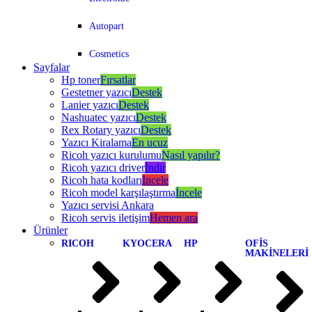
Autopart
Cosmetics
Sayfalar
Hp toner
Fırsatlar
Gestetner yazıcı
Destek
Lanier yazıcı
Destek
Nashuatec yazıcı
Destek
Rex Rotary yazıcı
Destek
Yazıcı Kiralama
En ucuz
Ricoh yazıcı kurulumu
Nasıl yapılır?
Ricoh yazıcı driver
İndir
Ricoh hata kodları
İncele
Ricoh model karşılaştırma
İncele
Yazıcı servisi Ankara
Ricoh servis iletişim
Hemen ara
Ürünler
RICOH
KYOCERA
HP
OFİS
MAKİNELERİ