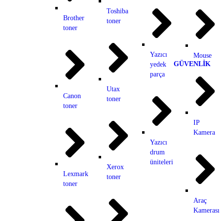
Toshiba
Brother
toner
toner
Yazıcı
Mouse
GÜVENLİK
yedek
parça
Utax
Canon
toner
toner
IP
Kamera
Yazıcı
drum
üniteleri
Xerox
Lexmark
toner
toner
Araç
Kamerası