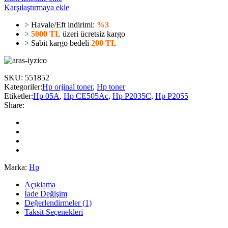
Karşılaştırmaya ekle
>
Havale/Eft indirimi:
%3
>
5000 TL
üzeri ücretsiz kargo
>
Sabit kargo bedeli
200 TL
SKU:
551852
Kategoriler:
Hp orjinal toner
,
Hp toner
Etiketler:
Hp 05A
,
Hp CE505Ac
,
Hp P2035C
,
Hp P2055
Share:
Marka:
Hp
Açıklama
İade Değişim
Değerlendirmeler (1)
Taksit Seçenekleri