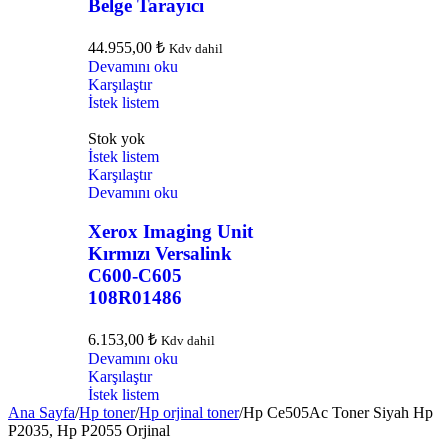
Belge Tarayıcı
44.955,00
₺
Kdv dahil
Devamını oku
Karşılaştır
İstek listem
Stok yok
İstek listem
Karşılaştır
Devamını oku
Xerox Imaging Unit
Kırmızı Versalink
C600-C605
108R01486
6.153,00
₺
Kdv dahil
Devamını oku
Karşılaştır
İstek listem
Ana Sayfa
/
Hp toner
/
Hp orjinal toner
/
Hp Ce505Ac Toner Siyah Hp
P2035, Hp P2055 Orjinal