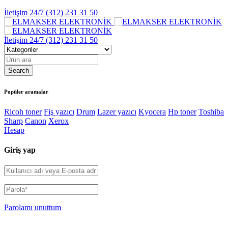
İletişim 24/7
(312) 231 31 50
İletişim 24/7
(312) 231 31 50
Popüler aramalar
Ricoh toner
Fiş yazıcı
Drum
Lazer yazıcı
Kyocera
Hp toner
Toshiba
Sharp
Canon
Xerox
Hesap
Giriş yap
Parolamı unuttum