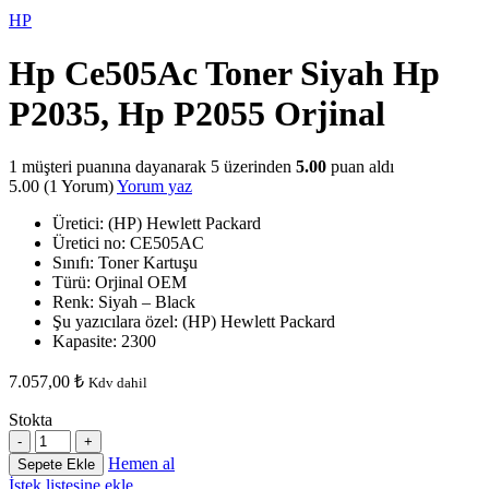
HP
Hp Ce505Ac Toner Siyah Hp
P2035, Hp P2055 Orjinal
1
müşteri puanına dayanarak 5 üzerinden
5.00
puan aldı
5.00
(1 Yorum)
Yorum yaz
Üretici: (HP) Hewlett Packard
Üretici no: CE505AC
Sınıfı: Toner Kartuşu
Türü: Orjinal OEM
Renk: Siyah – Black
Şu yazıcılara özel: (HP) Hewlett Packard
Kapasite: 2300
7.057,00
₺
Kdv dahil
Stokta
Hemen al
Sepete Ekle
İstek listesine ekle