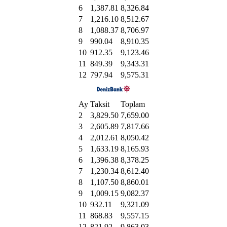
6
1,387.81
8,326.84
7
1,216.10
8,512.67
8
1,088.37
8,706.97
9
990.04
8,910.35
10
912.35
9,123.46
11
849.39
9,343.31
12
797.94
9,575.31
Ay
Taksit
Toplam
2
3,829.50
7,659.00
3
2,605.89
7,817.66
4
2,012.61
8,050.42
5
1,633.19
8,165.93
6
1,396.38
8,378.25
7
1,230.34
8,612.40
8
1,107.50
8,860.01
9
1,009.15
9,082.37
10
932.11
9,321.09
11
868.83
9,557.15
12
821.92
9,863.03