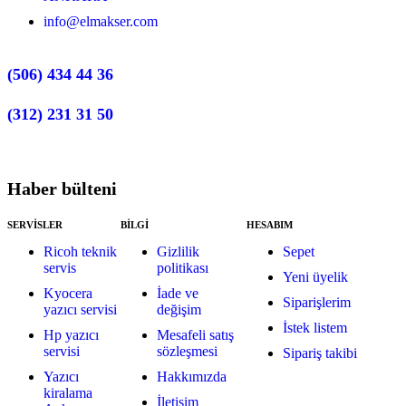
info@elmakser.com
(506) 434 44 36
(312) 231 31 50
Haber bülteni
SERVİSLER
BİLGİ
HESABIM
Ricoh teknik
Gizlilik
Sepet
servis
politikası
Yeni üyelik
Kyocera
İade ve
Siparişlerim
yazıcı servisi
değişim
İstek listem
Hp yazıcı
Mesafeli satış
servisi
sözleşmesi
Sipariş takibi
Yazıcı
Hakkımızda
kiralama
İletişim