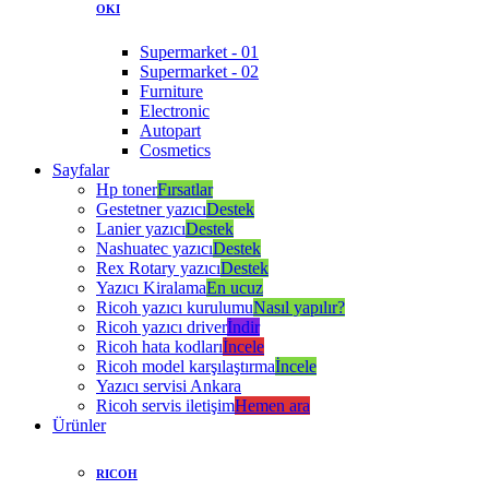
OKI
Supermarket - 01
Supermarket - 02
Furniture
Electronic
Autopart
Cosmetics
Sayfalar
Hp toner
Fırsatlar
Gestetner yazıcı
Destek
Lanier yazıcı
Destek
Nashuatec yazıcı
Destek
Rex Rotary yazıcı
Destek
Yazıcı Kiralama
En ucuz
Ricoh yazıcı kurulumu
Nasıl yapılır?
Ricoh yazıcı driver
İndir
Ricoh hata kodları
İncele
Ricoh model karşılaştırma
İncele
Yazıcı servisi Ankara
Ricoh servis iletişim
Hemen ara
Ürünler
RICOH