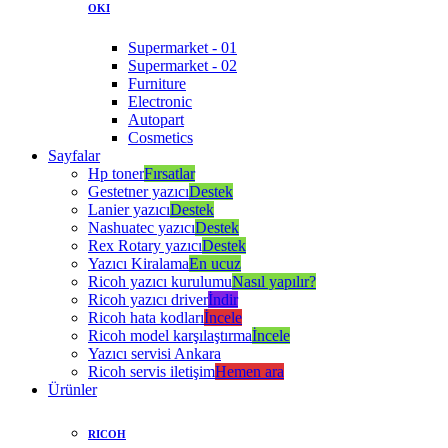
OKI
Supermarket - 01
Supermarket - 02
Furniture
Electronic
Autopart
Cosmetics
Sayfalar
Hp toner
Fırsatlar
Gestetner yazıcı
Destek
Lanier yazıcı
Destek
Nashuatec yazıcı
Destek
Rex Rotary yazıcı
Destek
Yazıcı Kiralama
En ucuz
Ricoh yazıcı kurulumu
Nasıl yapılır?
Ricoh yazıcı driver
İndir
Ricoh hata kodları
İncele
Ricoh model karşılaştırma
İncele
Yazıcı servisi Ankara
Ricoh servis iletişim
Hemen ara
Ürünler
RICOH