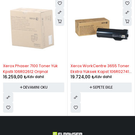
11
726.60
7,992.57
12
682.99
8,195.92
STOK YOK
Xerox Phaser 7100 Toner Yük
Xerox WorkCentre 3655 Toner
Kpstli 106R02612 Orijinal
Ekstra Yüksek Kapst 106R02741
16.259,00
₺
19.724,00
₺
Kdv dahil
Kdv dahil
Orijinal
DEVAMINI OKU
SEPETE EKLE