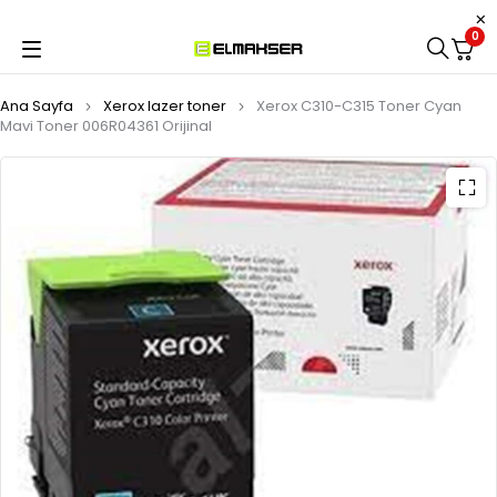
0
Ana Sayfa
Xerox lazer toner
Xerox C310-C315 Toner Cyan
Mavi Toner 006R04361 Orijinal