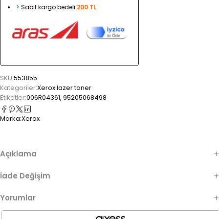
>
Sabit kargo bedeli
200 TL
SKU:
553855
Kategoriler:
Xerox lazer toner
Etiketler:
006R04361
,
95205068498
Marka:
Xerox
Açıklama
İade Değişim
Yorumlar