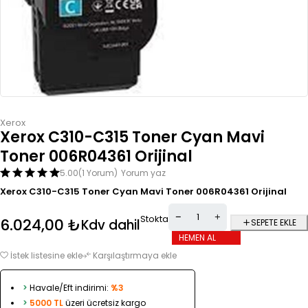
Xerox
Xerox C310-C315 Toner Cyan Mavi
Toner 006R04361 Orijinal
5.00
(1 Yorum)
Yorum yaz
Xerox C310-C315 Toner Cyan Mavi Toner 006R04361 Orijinal
Stokta
6.024,00
₺
Kdv dahil
SEPETE EKLE
HEMEN AL
İstek listesine ekle
Karşılaştırmaya ekle
>
Havale/Eft indirimi:
%3
>
5000 TL
üzeri ücretsiz kargo