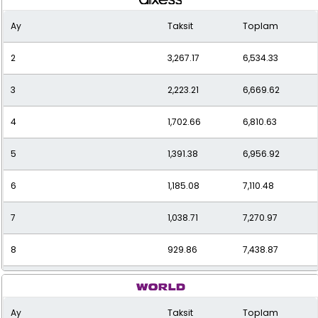
Ay
Taksit
Toplam
2
3,267.17
6,534.33
3
2,223.21
6,669.62
4
1,702.66
6,810.63
5
1,391.38
6,956.92
6
1,185.08
7,110.48
7
1,038.71
7,270.97
8
929.86
7,438.87
9
846.08
7,614.71
Ay
Taksit
Toplam
10
779.91
7,799.07