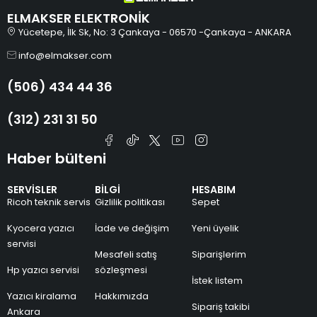
ELMAKSER ELEKTRONİK
Yücetepe, İlk Sk, No: 3 Çankaya - 06570 -Çankaya - ANKARA
info@elmakser.com
(506) 434 44 36
(312) 231 31 50
Haber bülteni
SERVİSLER
BİLGİ
HESABIM
Ricoh teknik servis
Gizlilik politikası
Sepet
Kyocera yazıcı
İade ve değişim
Yeni üyelik
servisi
Mesafeli satış
Siparişlerim
Hp yazıcı servisi
sözleşmesi
İstek listem
Yazıcı kiralama
Hakkımızda
Sipariş takibi
Ankara