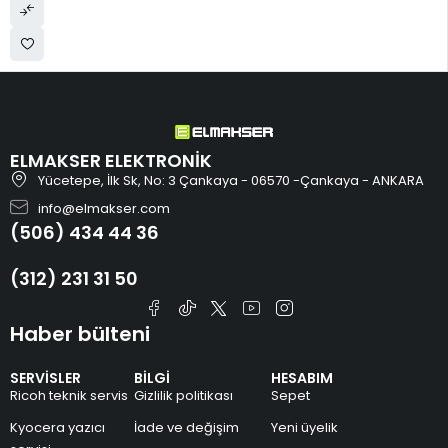
ELMAKSER ELEKTRONİK
Yücetepe, İlk Sk, No: 3 Çankaya - 06570 -Çankaya - ANKARA
info@elmakser.com
(506) 434 44 36
(312) 231 31 50
Haber bülteni
SERVİSLER
BİLGİ
HESABIM
Ricoh teknik servis
Gizlilik politikası
Sepet
Kyocera yazıcı
İade ve değişim
Yeni üyelik