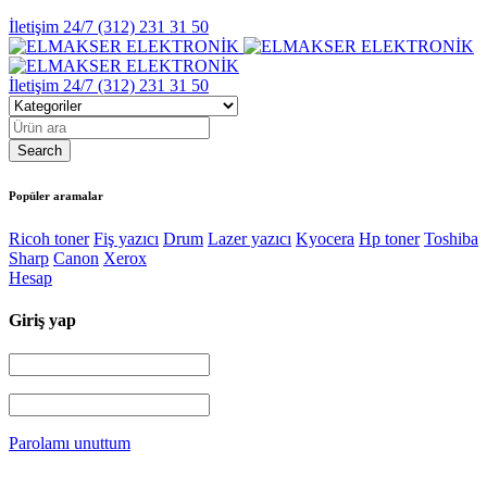
İletişim 24/7
(312) 231 31 50
İletişim 24/7
(312) 231 31 50
Popüler aramalar
Ricoh toner
Fiş yazıcı
Drum
Lazer yazıcı
Kyocera
Hp toner
Toshiba
Sharp
Canon
Xerox
Hesap
Giriş yap
Parolamı unuttum