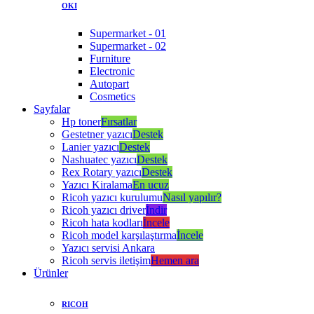
OKI
Supermarket - 01
Supermarket - 02
Furniture
Electronic
Autopart
Cosmetics
Sayfalar
Hp toner
Fırsatlar
Gestetner yazıcı
Destek
Lanier yazıcı
Destek
Nashuatec yazıcı
Destek
Rex Rotary yazıcı
Destek
Yazıcı Kiralama
En ucuz
Ricoh yazıcı kurulumu
Nasıl yapılır?
Ricoh yazıcı driver
İndir
Ricoh hata kodları
İncele
Ricoh model karşılaştırma
İncele
Yazıcı servisi Ankara
Ricoh servis iletişim
Hemen ara
Ürünler
RICOH