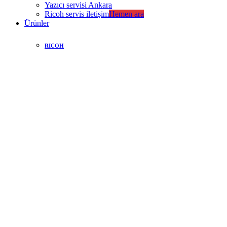
Yazıcı servisi Ankara
Ricoh servis iletişim
Hemen ara
Ürünler
RICOH