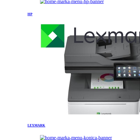
HP
LEXMARK