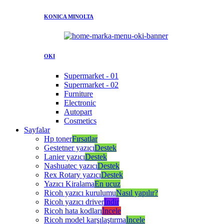
KONICA MINOLTA
OKI
Supermarket - 01
Supermarket - 02
Furniture
Electronic
Autopart
Cosmetics
Sayfalar
Hp toner
Fırsatlar
Gestetner yazıcı
Destek
Lanier yazıcı
Destek
Nashuatec yazıcı
Destek
Rex Rotary yazıcı
Destek
Yazıcı Kiralama
En ucuz
Ricoh yazıcı kurulumu
Nasıl yapılır?
Ricoh yazıcı driver
İndir
Ricoh hata kodları
İncele
Ricoh model karşılaştırma
İncele