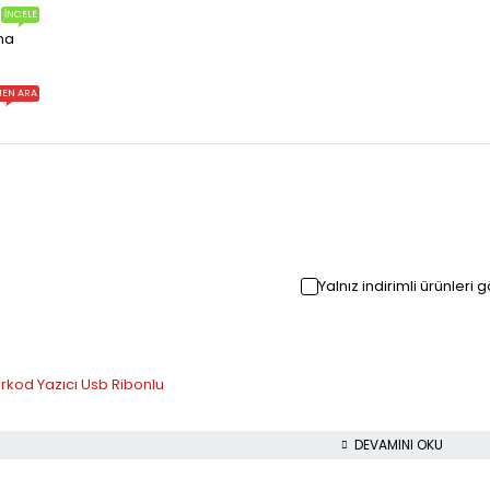
İNCELE
ma
EN ARA
Yalnız indirimli ürünleri 
rkod Yazıcı Usb Ribonlu
DEVAMINI OKU