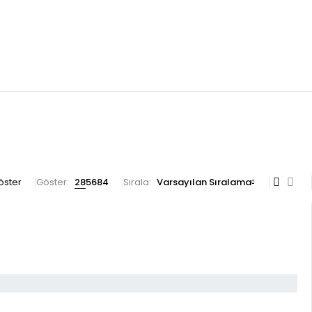
göster
Göster:
28
56
84
Sırala
Varsayılan Sıralama