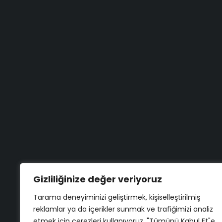
(506) 434 44 36
Yazıcı servi
Blog
(312) 231 31 50
Aradığınızı bulamadınız mı?
Bize Yazın
Gizliliğinize değer veriyoruz
Tarama deneyiminizi geliştirmek, kişiselleştirilmiş
reklamlar ya da içerikler sunmak ve trafiğimizi analiz
etmek için çerezleri kullanıyoruz. "Tümünü Kabul Et"e