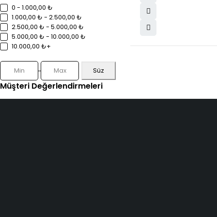
0 - 1.000,00 ₺
1.000,00 ₺ - 2.500,00 ₺
2.500,00 ₺ - 5.000,00 ₺
5.000,00 ₺ - 10.000,00 ₺
10.000,00 ₺+
Süz
Müşteri Değerlendirmeleri
(1)
SERVİSLER
Ricoh teknik
ELMAKSER ELEKTRONİK
Yücetepe, İlk Sk, No: 3
Kyocera yaz
Çankaya - 06570 -Çankaya -
Hp yazıcı se
ANKARA
info@elmakser.com
Yazıcı kira