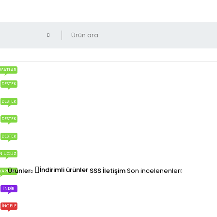
RSATLAR
DESTEK
DESTEK
DESTEK
DESTEK
N UCUZ
İndirimli ürünler
Ürünler
SSS
İletişim
Son incelenenler
YAPILIR?
İNDIR
İNCELE