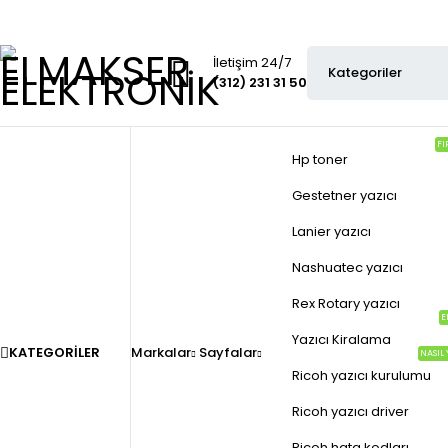
İletişim 24/7
(312) 231 31 50
FI
Hp toner
Gestetner yazıcı
Lanier yazıcı
Nashuatec yazıcı
Rex Rotary yazıcı
E
Yazıcı Kiralama
KATEGORILER
Markalar
Sayfalar
NASIL 
Ricoh yazıcı kurulumu
Ricoh yazıcı driver
Ricoh hata kodları