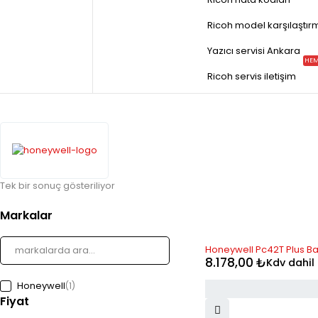
Ricoh model karşılaştır
Yazıcı servisi Ankara
HEM
Ricoh servis iletişim
Tek bir sonuç gösteriliyor
Markalar
STOK YOK
Honeywell Pc42T Plus Ba
8.178,00
₺
Kdv dahil
Honeywell
(1)
Fiyat