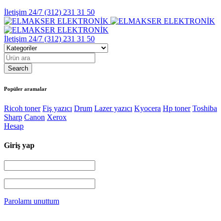
İletişim 24/7
(312) 231 31 50
İletişim 24/7
(312) 231 31 50
Popüler aramalar
Ricoh toner
Fiş yazıcı
Drum
Lazer yazıcı
Kyocera
Hp toner
Toshiba
Sharp
Canon
Xerox
Hesap
Giriş yap
Parolamı unuttum