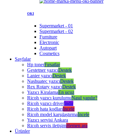
OKI
Supermarket - 01
Supermarket - 02
Furniture
Electronic
Autopart
Cosmetics
Sayfalar
Hp toner
Fırsatlar
Gestetner yazıcı
Destek
Lanier yazıcı
Destek
Nashuatec yazıcı
Destek
Rex Rotary yazıcı
Destek
Yazıcı Kiralama
En ucuz
Ricoh yazıcı kurulumu
Nasıl yapılır?
Ricoh yazıcı driver
İndir
Ricoh hata kodları
İncele
Ricoh model karşılaştırma
İncele
Yazıcı servisi Ankara
Ricoh servis iletişim
Hemen ara
Ürünler