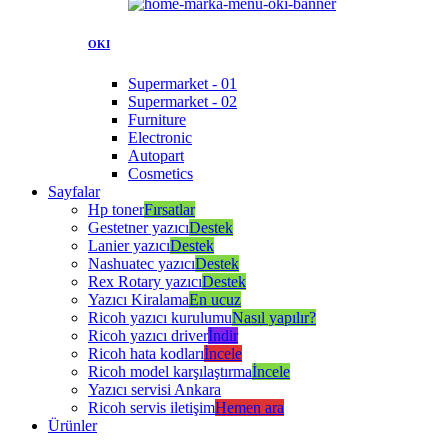
OKI
Supermarket - 01
Supermarket - 02
Furniture
Electronic
Autopart
Cosmetics
Sayfalar
Hp toner
Fırsatlar
Gestetner yazıcı
Destek
Lanier yazıcı
Destek
Nashuatec yazıcı
Destek
Rex Rotary yazıcı
Destek
Yazıcı Kiralama
En ucuz
Ricoh yazıcı kurulumu
Nasıl yapılır?
Ricoh yazıcı driver
İndir
Ricoh hata kodları
İncele
Ricoh model karşılaştırma
İncele
Yazıcı servisi Ankara
Ricoh servis iletişim
Hemen ara
Ürünler