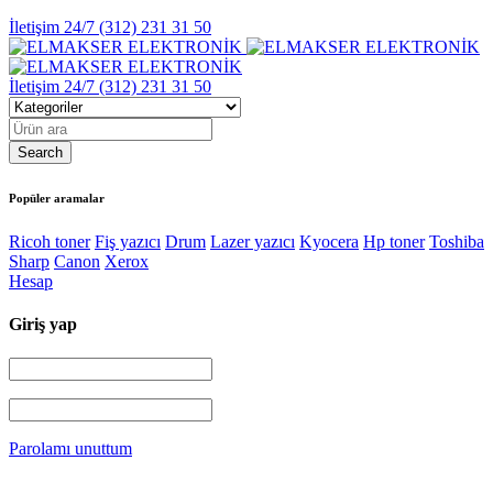
İletişim 24/7
(312) 231 31 50
İletişim 24/7
(312) 231 31 50
Popüler aramalar
Ricoh toner
Fiş yazıcı
Drum
Lazer yazıcı
Kyocera
Hp toner
Toshiba
Sharp
Canon
Xerox
Hesap
Giriş yap
Parolamı unuttum